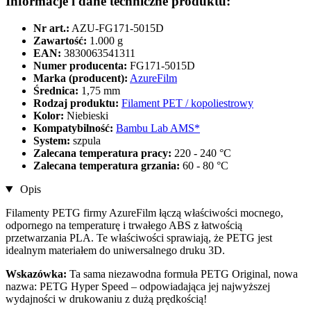
Informacje i dane techniczne produktu:
Nr art.:
AZU-FG171-5015D
Zawartość:
1.000 g
EAN:
3830063541311
Numer producenta:
FG171-5015D
Marka (producent):
AzureFilm
Średnica:
1,75 mm
Rodzaj produktu:
Filament PET / kopoliestrowy
Kolor:
Niebieski
Kompatybilność:
Bambu Lab AMS*
System:
szpula
Zalecana temperatura pracy:
220 - 240 °C
Zalecana temperatura grzania:
60 - 80 °C
Opis
Filamenty PETG firmy AzureFilm łączą właściwości mocnego,
odpornego na temperaturę i trwałego ABS z łatwością
przetwarzania PLA. Te właściwości sprawiają, że PETG jest
idealnym materiałem do uniwersalnego druku 3D.
Wskazówka:
Ta sama niezawodna formuła PETG Original, nowa
nazwa: PETG Hyper Speed ​​– odpowiadająca jej najwyższej
wydajności w drukowaniu z dużą prędkością!