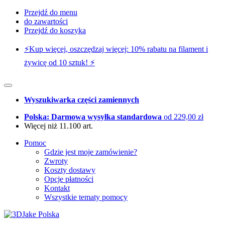
Przejdź do menu
do zawartości
Przejdź do koszyka
⚡️Kup więcej, oszczędzaj więcej: 10% rabatu na filament i
żywicę od 10 sztuk! ⚡️
Wyszukiwarka części zamiennych
Polska: Darmowa wysyłka standardowa
od 229,00 zł
Więcej niż 11.100 art.
Pomoc
Gdzie jest moje zamówienie?
Zwroty
Koszty dostawy
Opcje płatności
Kontakt
Wszystkie tematy pomocy