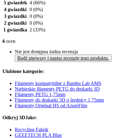
5 gwiazdek
4
(66%)
4 gwiazdki
0
(0%)
3 gwiazdki
0
(0%)
2 gwiazdki
0
(0%)
1 gwiazdka
2
(33%)
6
ocen
Nie jest dostępna żadna recenzja
Bądź pierwszy i napisz recenzję tego produktu.
Ulubione kategorie:
Filamenty kompatybilne z Bambu Lab AMS
Niebieskie filamenty PETG do drukarki 3D
Filamenty PETG 1,75mm
Filamenty do drukarki 3D o średnicy 1,75mm
Filamenty Original HS od AzureFilm
Odkryj 3DJake:
Recycling Fabrik
GEEETECH PLA Blue