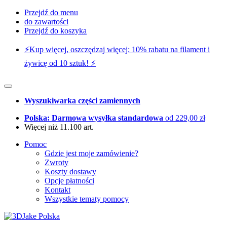
Przejdź do menu
do zawartości
Przejdź do koszyka
⚡️Kup więcej, oszczędzaj więcej: 10% rabatu na filament i
żywicę od 10 sztuk! ⚡️
Wyszukiwarka części zamiennych
Polska: Darmowa wysyłka standardowa
od 229,00 zł
Więcej niż 11.100 art.
Pomoc
Gdzie jest moje zamówienie?
Zwroty
Koszty dostawy
Opcje płatności
Kontakt
Wszystkie tematy pomocy