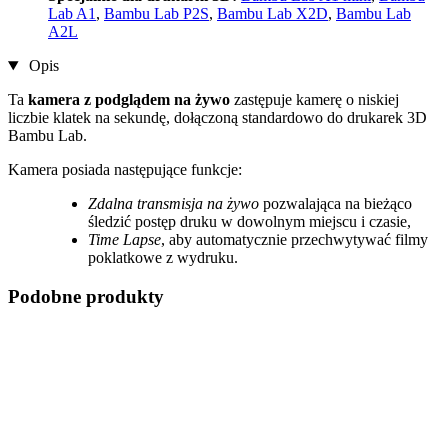
Lab A1
,
Bambu Lab P2S
,
Bambu Lab X2D
,
Bambu Lab
A2L
Opis
Ta
kamera z podglądem na żywo
zastępuje kamerę o niskiej
liczbie klatek na sekundę, dołączoną standardowo do drukarek 3D
Bambu Lab.
Kamera posiada następujące funkcje:
Zdalna transmisja na żywo
pozwalająca na bieżąco
śledzić postęp druku w dowolnym miejscu i czasie,
Time Lapse
, aby automatycznie przechwytywać filmy
poklatkowe z wydruku.
Podobne produkty