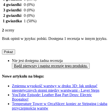
4 gwiazdki
0
(0%)
3 gwiazdki
0
(0%)
2 gwiazdki
0
(0%)
1 gwiazdka
1
(50%)
2
oceny
Brak opinii w języku: polski. Dostępna 1 recenzja w innym języku.
Pokaż
Nie jest dostępna żadna recenzja
Bądź pierwszy i napisz recenzję tego produktu.
Nowe artykułu na blogu:
Zmienna wysokość warstwy w druku 3D: Jak uniknąć
nieestetycznych stopni między warstwami - Layer Steps
YouTube Episode: Leather Bag Part Deux: Electric
Boogaloo!
Temperature Tower w OrcaSlicer: koniec ze Stringing i słabą
przyczepnością warstw