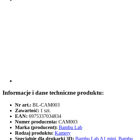
Informacje i dane techniczne produktu:
Nr art.:
BL-CAM003
Zawartość:
1 szt.
EAN:
6975337034834
Numer producenta:
CAM003
Marka (producent):
Bambu Lab
Rodzaj produktu:
Kamery
Specjalnie dla drukarki 3D:
Bambu Lab A1 mini
,
Bambu