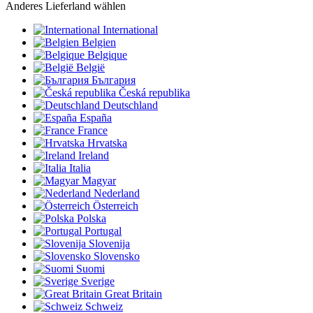
Anderes Lieferland wählen
International
Belgien
Belgique
België
България
Česká republika
Deutschland
España
France
Hrvatska
Ireland
Italia
Magyar
Nederland
Österreich
Polska
Portugal
Slovenija
Slovensko
Suomi
Sverige
Great Britain
Schweiz