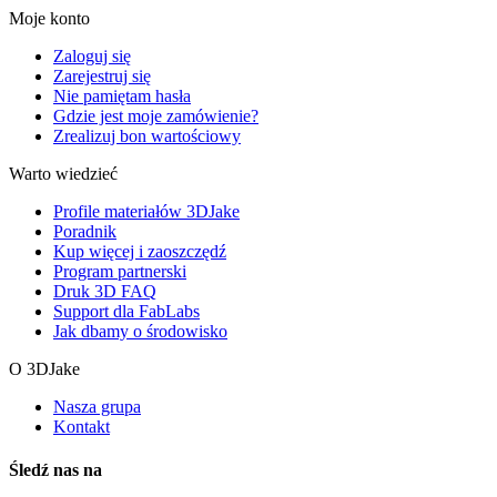
Moje konto
Zaloguj się
Zarejestruj się
Nie pamiętam hasła
Gdzie jest moje zamówienie?
Zrealizuj bon wartościowy
Warto wiedzieć
Profile materiałów 3DJake
Poradnik
Kup więcej i zaoszczędź
Program partnerski
Druk 3D FAQ
Support dla FabLabs
Jak dbamy o środowisko
O 3DJake
Nasza grupa
Kontakt
Śledź nas na