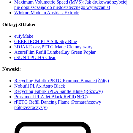
Maximum Volumetric Speed (MVS): Jak drukować szybciej,
nie dopuszczając do niedostatecznego wytłaczania!
Włókno Made in Austria - Extrudr
Odkryj 3DJake:
eufyMake
GEEETECH PLA Silk Sky Blue
3DJAKE easyPETG Matte Ciemny szary
AzureFilm Refill LumberLay Green Poplar
eSUN TPU-HS Clear
Nowości:
Recycling Fabrik rPETG Krumme Banane (Żółty)
Nobufil PLAx Astro Black
Recycling Fabrik rPLA Sanfte Blüte (Różowy)
Prusament PLA Jet Black Refill (NFC)
rPETG Refill Dancing Flame (Pomarańczowy
półprzezroczysty)