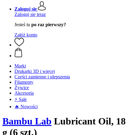
Zaloguj się
Zaloguj się teraz
Jesteś tu
po raz pierwszy?
Załóż konto
Marki
Drukarki 3D i więcej
Części zamienne i ulepszenia
Filamenty
Żywice
Akcesoria
⚡ Sale
🔥 Nowości
Bambu Lab
Lubricant Oil, 18
g (6 szt.)