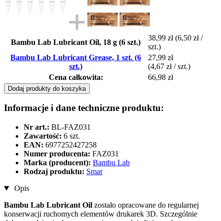
38,99 zł
(6,50 zł /
Bambu Lab Lubricant Oil, 18 g (6 szt.)
szt.)
Bambu Lab Lubricant Grease, 1 szt. (6
27,99 zł
szt.)
(4,67 zł / szt.)
Cena całkowita:
66,98 zł
Dodaj produkty do koszyka
Informacje i dane techniczne produktu:
Nr art.:
BL-FAZ031
Zawartość:
6 szt.
EAN:
6977252427258
Numer producenta:
FAZ031
Marka (producent):
Bambu Lab
Rodzaj produktu:
Smar
Opis
Bambu Lab Lubricant Oil
zostało opracowane do regularnej
konserwacji ruchomych elementów drukarek 3D. Szczególnie