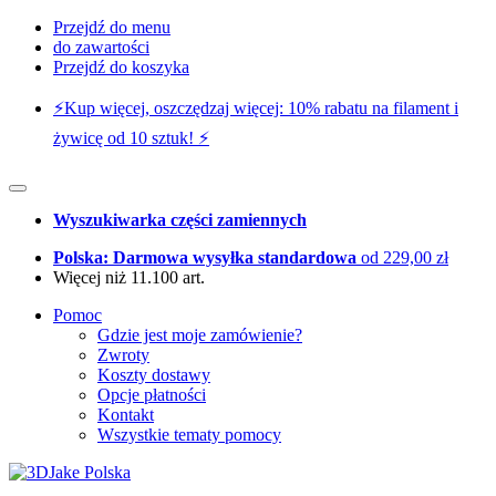
Przejdź do menu
do zawartości
Przejdź do koszyka
⚡️Kup więcej, oszczędzaj więcej: 10% rabatu na filament i
żywicę od 10 sztuk! ⚡️
Wyszukiwarka części zamiennych
Polska: Darmowa wysyłka standardowa
od 229,00 zł
Więcej niż 11.100 art.
Pomoc
Gdzie jest moje zamówienie?
Zwroty
Koszty dostawy
Opcje płatności
Kontakt
Wszystkie tematy pomocy