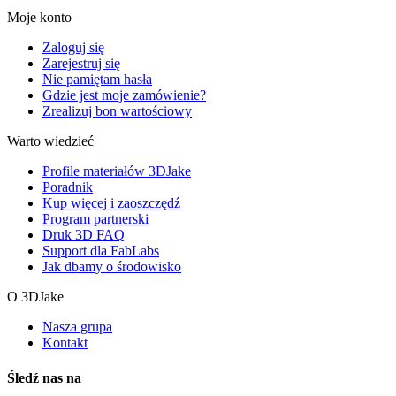
Moje konto
Zaloguj się
Zarejestruj się
Nie pamiętam hasła
Gdzie jest moje zamówienie?
Zrealizuj bon wartościowy
Warto wiedzieć
Profile materiałów 3DJake
Poradnik
Kup więcej i zaoszczędź
Program partnerski
Druk 3D FAQ
Support dla FabLabs
Jak dbamy o środowisko
O 3DJake
Nasza grupa
Kontakt
Śledź nas na