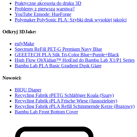
Praktyczne akcesoria do druku 3D
Problemy z pierwszą warstwą?
YouTube Episode: HueForge
Polymaker PolySonic PLA: Szybki druk wysokiej jakości
Odkryj 3DJake:
eufyMake
Spectrum ReFill PET-G Premium Navy Blue
GEEETECH PLA Silk Tri-Color Blue+Purple+Black
High Flow ObXidian™ HotEnd do Bambu Lab X1/P1 Series
Bambu Lab PLA Basic Gradient Dusk Glare
Nowości:
BIQU Diaper
Recycling Fabrik rPETG Schläfriger Koala (Szary)
Recycling Fabrik rPLA Frische Wiese (Jasnozielony)
Recycling Fabrik rPLA Refill Schimmernde Kerze (Brązowy)
Bambu Lab Front Bottom Cover