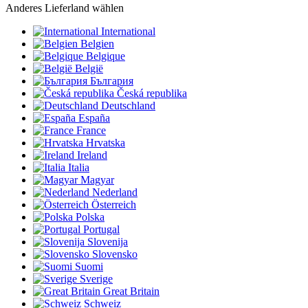
Anderes Lieferland wählen
International
Belgien
Belgique
België
България
Česká republika
Deutschland
España
France
Hrvatska
Ireland
Italia
Magyar
Nederland
Österreich
Polska
Portugal
Slovenija
Slovensko
Suomi
Sverige
Great Britain
Schweiz