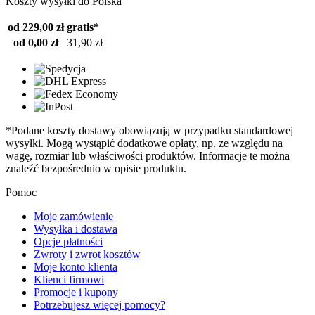
Koszty wysyłki do Polska
od 229,00 zł
gratis*
od 0,00 zł
31,90 zł
*Podane koszty dostawy obowiązują w przypadku standardowej
wysyłki. Mogą wystąpić dodatkowe opłaty, np. ze względu na
wagę, rozmiar lub właściwości produktów. Informacje te można
znaleźć bezpośrednio w opisie produktu.
Pomoc
Moje zamówienie
Wysyłka i dostawa
Opcje płatności
Zwroty i zwrot kosztów
Moje konto klienta
Klienci firmowi
Promocje i kupony
Potrzebujesz więcej pomocy?