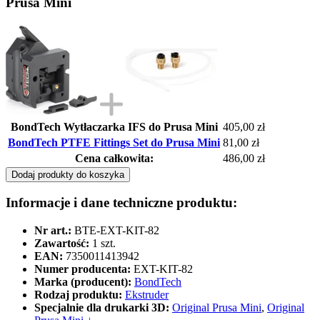
Prusa Mini
BondTech Wytłaczarka IFS do Prusa Mini
405,00 zł
BondTech PTFE Fittings Set do Prusa Mini
81,00 zł
Cena całkowita:
486,00 zł
Dodaj produkty do koszyka
Informacje i dane techniczne produktu:
Nr art.:
BTE-EXT-KIT-82
Zawartość:
1 szt.
EAN:
7350011413942
Numer producenta:
EXT-KIT-82
Marka (producent):
BondTech
Rodzaj produktu:
Ekstruder
Specjalnie dla drukarki 3D:
Original Prusa Mini
,
Original