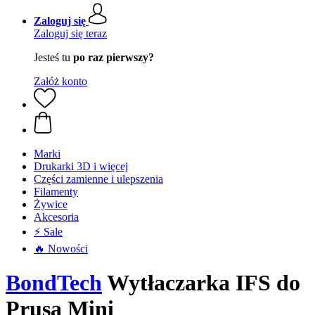
Zaloguj się
Zaloguj się teraz
Jesteś tu
po raz pierwszy?
Załóż konto
Marki
Drukarki 3D i więcej
Części zamienne i ulepszenia
Filamenty
Żywice
Akcesoria
⚡ Sale
🔥 Nowości
BondTech
Wytłaczarka IFS do
Prusa Mini