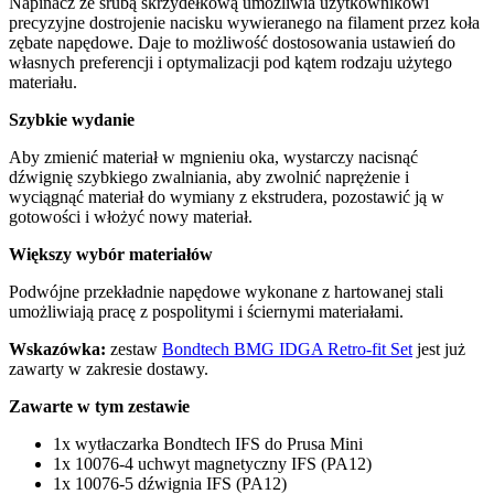
Napinacz ze śrubą skrzydełkową umożliwia użytkownikowi
precyzyjne dostrojenie nacisku wywieranego na filament przez koła
zębate napędowe. Daje to możliwość dostosowania ustawień do
własnych preferencji i optymalizacji pod kątem rodzaju użytego
materiału.
Szybkie wydanie
Aby zmienić materiał w mgnieniu oka, wystarczy nacisnąć
dźwignię szybkiego zwalniania, aby zwolnić naprężenie i
wyciągnąć materiał do wymiany z ekstrudera, pozostawić ją w
gotowości i włożyć nowy materiał.
Większy wybór materiałów
Podwójne przekładnie napędowe wykonane z hartowanej stali
umożliwiają pracę z pospolitymi i ściernymi materiałami.
Wskazówka:
zestaw
Bondtech BMG IDGA Retro-fit Set
jest już
zawarty w zakresie dostawy.
Zawarte w tym zestawie
1x wytłaczarka Bondtech IFS do Prusa Mini
1x 10076-4 uchwyt magnetyczny IFS (PA12)
1x 10076-5 dźwignia IFS (PA12)