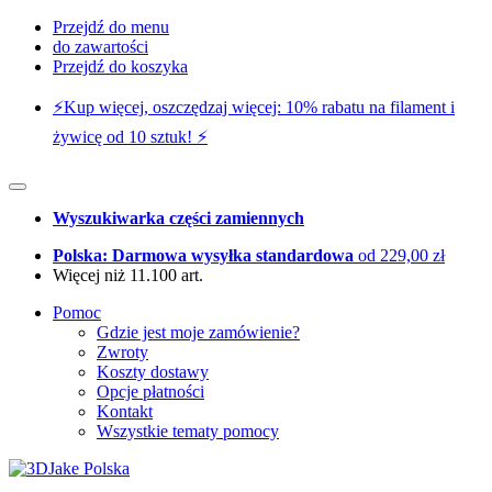
Przejdź do menu
do zawartości
Przejdź do koszyka
⚡️Kup więcej, oszczędzaj więcej: 10% rabatu na filament i
żywicę od 10 sztuk! ⚡️
Wyszukiwarka części zamiennych
Polska: Darmowa wysyłka standardowa
od 229,00 zł
Więcej niż 11.100 art.
Pomoc
Gdzie jest moje zamówienie?
Zwroty
Koszty dostawy
Opcje płatności
Kontakt
Wszystkie tematy pomocy