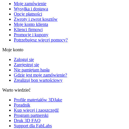
Moje zamówienie
Wysyłka i dostawa
Opcje płatności
Zwroty i zwrot kosztów
Moje konto klienta
Klienci firmowi
Promocje i kupony
Potrzebujesz więcej pomocy?
Moje konto
Zaloguj się
Zarejestruj się
Nie pamiętam hasła
Gdzie jest moje zamówienie?
Zrealizuj bon wartościowy
Warto wiedzieć
Profile materiałów 3DJake
Poradnik
Kup więcej i zaoszczędź
Program partnerski
Druk 3D FAQ
Support dla FabLabs