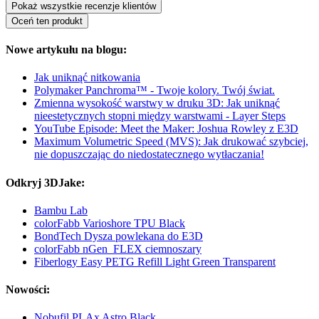
Pokaż wszystkie recenzje klientów
Oceń ten produkt
Nowe artykułu na blogu:
Jak uniknąć nitkowania
Polymaker Panchroma™ - Twoje kolory. Twój świat.
Zmienna wysokość warstwy w druku 3D: Jak uniknąć
nieestetycznych stopni między warstwami - Layer Steps
YouTube Episode: Meet the Maker: Joshua Rowley z E3D
Maximum Volumetric Speed (MVS): Jak drukować szybciej,
nie dopuszczając do niedostatecznego wytłaczania!
Odkryj 3DJake:
Bambu Lab
colorFabb Varioshore TPU Black
BondTech Dysza powlekana do E3D
colorFabb nGen_FLEX ciemnoszary
Fiberlogy Easy PETG Refill Light Green Transparent
Nowości:
Nobufil PLAx Astro Black