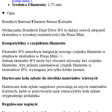
Prusa Mini +
Średnica Filamentu:
1,75 mm
Opis
Bondtech
I
nternal
F
ilament
S
ensor
E
xtruder
Wytłaczarka Bondtech Dual Drive IFS to dalszy rozwój ulepszeń
ekstrudera o wysokiej rozdzielczości dla Prusa Mini.
Kompatybilny z czujnikiem filamentu
Ekstruder IFS umożliwia integrację nowego czujnika filamentu w
obudowie ekstrudera w Prusa Mini / +.
Jednak ekstruder IFS może być również używany bez czujnika
filamentu. Aby później zainstalować czujnik filamentu w
ekstruderze IFS, wymagany jest tylko krótki montaż.
Hartowane koła zębate do obróbki materiałów ściernych
Hartowane koła zębate napędowe pozwalają na użycie materiałów
ściernych, które w przeciwnym razie zniszczyłyby koła zębate
oryginalnego podajnika.
Regulowane napięcie