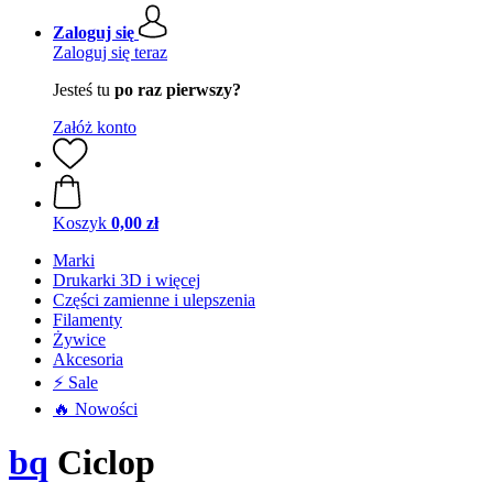
Zaloguj się
Zaloguj się teraz
Jesteś tu
po raz pierwszy?
Załóż konto
Koszyk
0,00 zł
Marki
Drukarki 3D i więcej
Części zamienne i ulepszenia
Filamenty
Żywice
Akcesoria
⚡ Sale
🔥 Nowości
bq
Ciclop