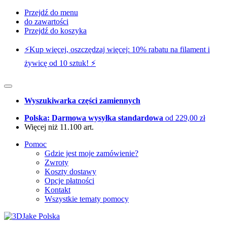
Przejdź do menu
do zawartości
Przejdź do koszyka
⚡️Kup więcej, oszczędzaj więcej: 10% rabatu na filament i
żywicę od 10 sztuk! ⚡️
Wyszukiwarka części zamiennych
Polska: Darmowa wysyłka standardowa
od 229,00 zł
Więcej niż 11.100 art.
Pomoc
Gdzie jest moje zamówienie?
Zwroty
Koszty dostawy
Opcje płatności
Kontakt
Wszystkie tematy pomocy