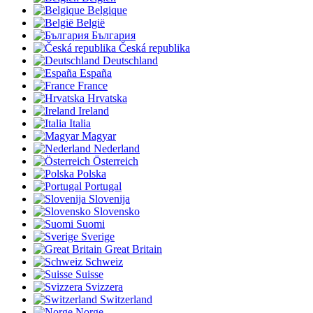
Belgique
België
България
Česká republika
Deutschland
España
France
Hrvatska
Ireland
Italia
Magyar
Nederland
Österreich
Polska
Portugal
Slovenija
Slovensko
Suomi
Sverige
Great Britain
Schweiz
Suisse
Svizzera
Switzerland
Norge