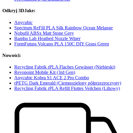
Odkryj 3DJake:
Anycubic
Spectrum ReFill PLA Silk Rainbow Ocean Melange
Nobufil ABSx Matt Stone Grey
Bambu Lab Heatbed Nozzle Wiper
FormFutura Volcano PLA 150C DIY Grass Green
Nowości:
Recycling Fabrik rPLA Flaches Gewässer (Niebieski)
Revopoint Mobile Kit (3rd Gen)
Anycubic Kobra S1 ACE 2 Pro Combo
rPETG Dark Emerald (Ciemnozielony półprzezroczysty)
Recycling Fabrik rPLA Refill Flottes Veilchen (Liliowy)