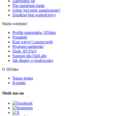
Zarejestruj się
Nie pamiętam hasła
Gdzie jest moje zamówienie?
Zrealizuj bon wartościowy
Warto wiedzieć
Profile materiałów 3DJake
Poradnik
Kup więcej i zaoszczędź
Program partnerski
Druk 3D FAQ
Support dla FabLabs
Jak dbamy o środowisko
O 3DJake
Nasza grupa
Kontakt
Śledź nas na