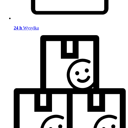
24 h
Wysyłka