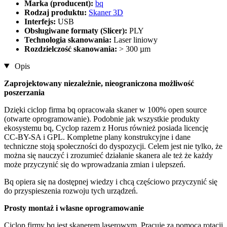
Marka (producent):
bq
Rodzaj produktu:
Skaner 3D
Interfejs:
USB
Obsługiwane formaty (Slicer):
PLY
Technologia skanowania:
Laser liniowy
Rozdzielczość skanowania:
> 300 µm
Opis
Zaprojektowany niezależnie, nieograniczona możliwość
poszerzania
Dzięki ciclop firma bq opracowała skaner w 100% open source
(otwarte oprogramowanie). Podobnie jak wszystkie produkty
ekosystemu bq, Cyclop razem z Horus również posiada licencję
CC-BY-SA i GPL. Kompletne plany konstrukcyjne i dane
techniczne stoją społeczności do dyspozycji. Celem jest nie tylko, że
można się nauczyć i zrozumieć działanie skanera ale też że każdy
może przyczynić się do wprowadzania zmian i ulepszeń.
Bq opiera się na dostępnej wiedzy i chcą częściowo przyczynić się
do przyspieszenia rozwoju tych urządzeń.
Prosty montaż i własne oprogramowanie
Ciclop firmy bq jest skanerem laserowym. Pracuje za pomocą rotacji