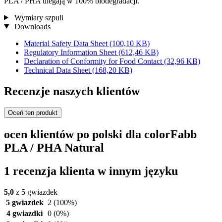
PLA / PHA ulegają w 100% biodegradacji.
Wymiary szpuli
Downloads
Material Safety Data Sheet
(100,10 KB)
Regulatory Information Sheet
(612,46 KB)
Declaration of Conformity for Food Contact
(32,96 KB)
Technical Data Sheet
(168,20 KB)
Recenzje naszych klientów
Oceń ten produkt
ocen klientów po polski dla colorFabb
PLA / PHA Natural
1 recenzja klienta w innym języku
5,0
z 5 gwiazdek
5 gwiazdek
2
(100%)
4 gwiazdki
0
(0%)