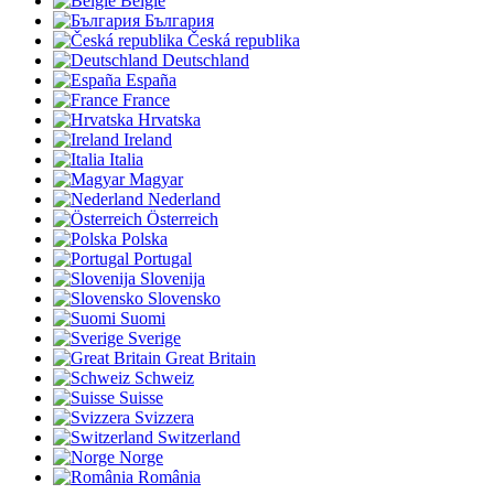
België
България
Česká republika
Deutschland
España
France
Hrvatska
Ireland
Italia
Magyar
Nederland
Österreich
Polska
Portugal
Slovenija
Slovensko
Suomi
Sverige
Great Britain
Schweiz
Suisse
Svizzera
Switzerland
Norge
România