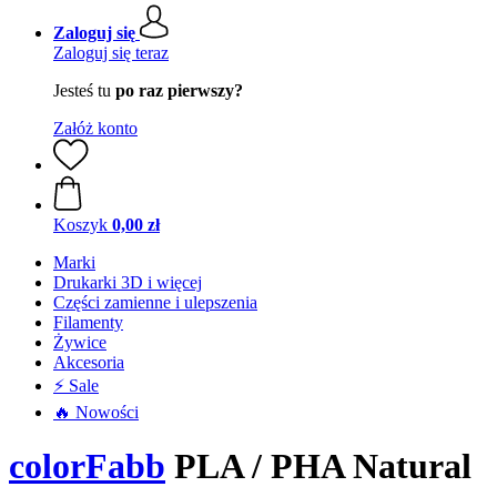
Zaloguj się
Zaloguj się teraz
Jesteś tu
po raz pierwszy?
Załóż konto
Koszyk
0,00 zł
Marki
Drukarki 3D i więcej
Części zamienne i ulepszenia
Filamenty
Żywice
Akcesoria
⚡ Sale
🔥 Nowości
colorFabb
PLA / PHA Natural