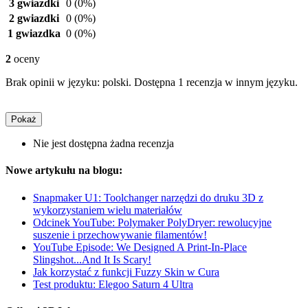
3 gwiazdki
0
(0%)
2 gwiazdki
0
(0%)
1 gwiazdka
0
(0%)
2
oceny
Brak opinii w języku: polski. Dostępna 1 recenzja w innym języku.
Pokaż
Nie jest dostępna żadna recenzja
Nowe artykułu na blogu:
Snapmaker U1: Toolchanger narzędzi do druku 3D z
wykorzystaniem wielu materiałów
Odcinek YouTube: Polymaker PolyDryer: rewolucyjne
suszenie i przechowywanie filamentów!
YouTube Episode: We Designed A Print-In-Place
Slingshot...And It Is Scary!
Jak korzystać z funkcji Fuzzy Skin w Cura
Test produktu: Elegoo Saturn 4 Ultra