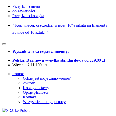
Przejdź do menu
do zawartości
Przejdź do koszyka
⚡️Kup więcej, oszczędzaj więcej: 10% rabatu na filament i
żywicę od 10 sztuk! ⚡️
Wyszukiwarka części zamiennych
Polska: Darmowa wysyłka standardowa
od 229,00 zł
Więcej niż 11.100 art.
Pomoc
Gdzie jest moje zamówienie?
Zwroty
Koszty dostawy
Opcje płatności
Kontakt
Wszystkie tematy pomocy