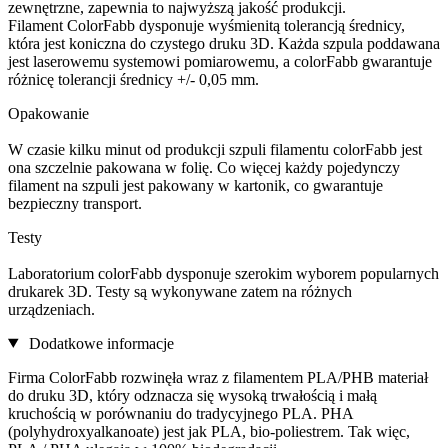
zewnętrzne, zapewnia to najwyższą jakość produkcji.
Filament ColorFabb dysponuje wyśmienitą tolerancją średnicy,
która jest koniczna do czystego druku 3D. Każda szpula poddawana
jest laserowemu systemowi pomiarowemu, a colorFabb gwarantuje
różnicę tolerancji średnicy +/- 0,05 mm.
Opakowanie
W czasie kilku minut od produkcji szpuli filamentu colorFabb jest
ona szczelnie pakowana w folię. Co więcej każdy pojedynczy
filament na szpuli jest pakowany w kartonik, co gwarantuje
bezpieczny transport.
Testy
Laboratorium colorFabb dysponuje szerokim wyborem popularnych
drukarek 3D. Testy są wykonywane zatem na różnych
urządzeniach.
Dodatkowe informacje
Firma ColorFabb rozwinęła wraz z filamentem PLA/PHB materiał
do druku 3D, który odznacza się wysoką trwałością i małą
kruchością w porównaniu do tradycyjnego PLA. PHA
(polyhydroxyalkanoate) jest jak PLA, bio-poliestrem. Tak więc,