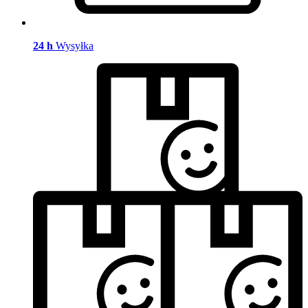
24 h
Wysyłka