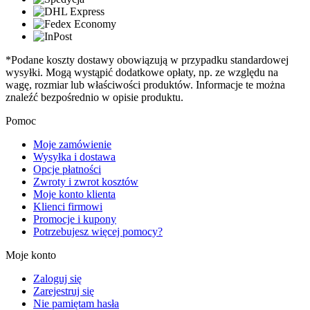
*Podane koszty dostawy obowiązują w przypadku standardowej
wysyłki. Mogą wystąpić dodatkowe opłaty, np. ze względu na
wagę, rozmiar lub właściwości produktów. Informacje te można
znaleźć bezpośrednio w opisie produktu.
Pomoc
Moje zamówienie
Wysyłka i dostawa
Opcje płatności
Zwroty i zwrot kosztów
Moje konto klienta
Klienci firmowi
Promocje i kupony
Potrzebujesz więcej pomocy?
Moje konto
Zaloguj się
Zarejestruj się
Nie pamiętam hasła