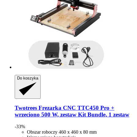
Do koszyka
Twotrees
Frezarka CNC TTC450 Pro +
wrzeciono 500 W, zestaw Kit Bundle, 1 zestaw
-33%
Obszar roboczy 460 x 460 x 80 mm