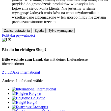
przykład do gromadzenia produktów w koszyku lub
logowania się do konta klienta. Nie jesteśmy w stanie
wyciągnąć żadnych wniosków na temat użytkownika, a
wszelkie dane zgromadzone w ten sposób nigdy nie zostaną
przekazane stronom trzecim.
Zapisz ustawienia
Zgoda
Tylko wymagane
Polityka prywatności
Bist du im richtigen Shop?
Bitte wechsle zum Land
, das mit deiner Lieferadresse
übereinstimmt.
Zu 3DJake International
Anderes Lieferland wählen
International
Belgien
Belgique
België
България