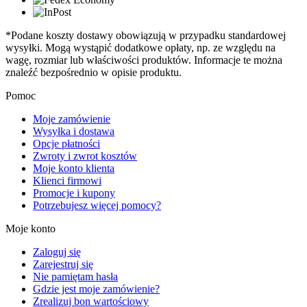
*Podane koszty dostawy obowiązują w przypadku standardowej
wysyłki. Mogą wystąpić dodatkowe opłaty, np. ze względu na
wagę, rozmiar lub właściwości produktów. Informacje te można
znaleźć bezpośrednio w opisie produktu.
Pomoc
Moje zamówienie
Wysyłka i dostawa
Opcje płatności
Zwroty i zwrot kosztów
Moje konto klienta
Klienci firmowi
Promocje i kupony
Potrzebujesz więcej pomocy?
Moje konto
Zaloguj się
Zarejestruj się
Nie pamiętam hasła
Gdzie jest moje zamówienie?
Zrealizuj bon wartościowy