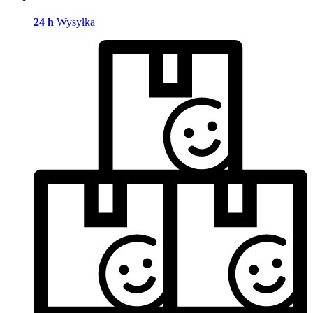
24 h
Wysyłka