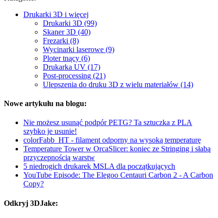
Drukarki 3D i więcej
Drukarki 3D (99)
Skaner 3D (40)
Frezarki (8)
Wycinarki laserowe (9)
Ploter tnący (6)
Drukarka UV (17)
Post-processing (21)
Ulepszenia do druku 3D z wielu materiałów (14)
Nowe artykułu na blogu:
Nie możesz usunąć podpór PETG? Ta sztuczka z PLA
szybko je usunie!
colorFabb_HT - filament odporny na wysoką temperaturę
Temperature Tower w OrcaSlicer: koniec ze Stringing i słabą
przyczepnością warstw
5 niedrogich drukarek MSLA dla początkujących
YouTube Episode: The Elegoo Centauri Carbon 2 - A Carbon
Copy?
Odkryj 3DJake: