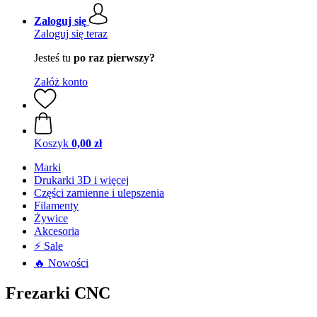
Zaloguj się
Zaloguj się teraz
Jesteś tu
po raz pierwszy?
Załóż konto
Koszyk
0,00 zł
Marki
Drukarki 3D i więcej
Części zamienne i ulepszenia
Filamenty
Żywice
Akcesoria
⚡ Sale
🔥 Nowości
Frezarki CNC