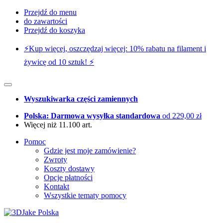
Przejdź do menu
do zawartości
Przejdź do koszyka
⚡️Kup więcej, oszczędzaj więcej: 10% rabatu na filament i
żywicę od 10 sztuk! ⚡️
Wyszukiwarka części zamiennych
Polska: Darmowa wysyłka standardowa
od 229,00 zł
Więcej niż 11.100 art.
Pomoc
Gdzie jest moje zamówienie?
Zwroty
Koszty dostawy
Opcje płatności
Kontakt
Wszystkie tematy pomocy