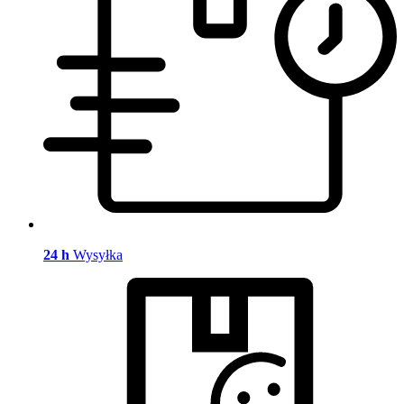
24 h
Wysyłka