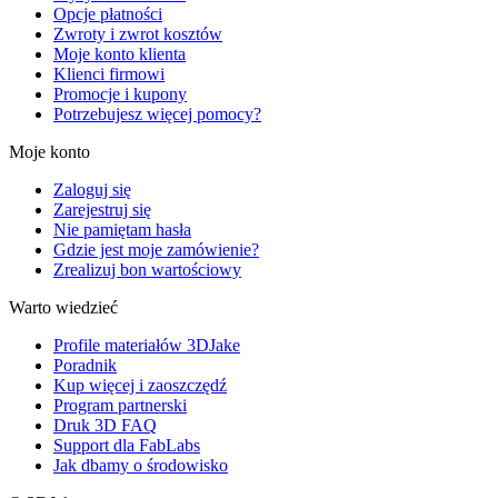
Opcje płatności
Zwroty i zwrot kosztów
Moje konto klienta
Klienci firmowi
Promocje i kupony
Potrzebujesz więcej pomocy?
Moje konto
Zaloguj się
Zarejestruj się
Nie pamiętam hasła
Gdzie jest moje zamówienie?
Zrealizuj bon wartościowy
Warto wiedzieć
Profile materiałów 3DJake
Poradnik
Kup więcej i zaoszczędź
Program partnerski
Druk 3D FAQ
Support dla FabLabs
Jak dbamy o środowisko