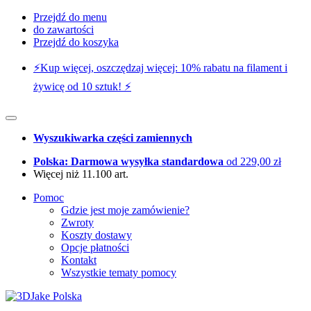
Przejdź do menu
do zawartości
Przejdź do koszyka
⚡️Kup więcej, oszczędzaj więcej: 10% rabatu na filament i
żywicę od 10 sztuk! ⚡️
Wyszukiwarka części zamiennych
Polska: Darmowa wysyłka standardowa
od 229,00 zł
Więcej niż 11.100 art.
Pomoc
Gdzie jest moje zamówienie?
Zwroty
Koszty dostawy
Opcje płatności
Kontakt
Wszystkie tematy pomocy