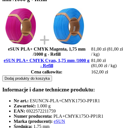
eSUN PLA+ CMYK Magenta, 1,75 mm
81,00 zł
(81,00 zł
/1000 g - Refill
/ kg)
eSUN PLA+ CMYK Cyan, 1,75 mm /1000 g
81,00 zł
- Refill
(81,00 zł / kg)
Cena całkowita:
162,00 zł
Dodaj produkty do koszyka
Informacje i dane techniczne produktu:
Nr art.:
ESUNCN-PLA+CMYK175O-PP1R1
Zawartość:
1.000 g
EAN:
6922572211759
Numer producenta:
PLA+CMYK175O-PP1R1
Marka (producent):
eSUN
Średnica:
1,75 mm