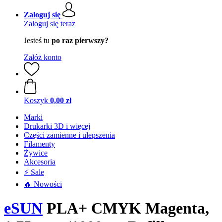
Zaloguj się
Zaloguj się teraz
Jesteś tu
po raz pierwszy?
Załóż konto
Koszyk
0,00 zł
Marki
Drukarki 3D i więcej
Części zamienne i ulepszenia
Filamenty
Żywice
Akcesoria
⚡ Sale
🔥 Nowości
eSUN
PLA+ CMYK Magenta,