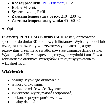
Rodzaj produktu:
PLA Filament
, PLA+
Kolor:
Magenta
System:
szpula, Refill
Zalecana temperatura pracy:
210 - 230 °C
Zalecana temperatura grzania:
45 - 60 °C
Opis
Filamenty PLA+ CMYK firmy eSUN
zostały opracowane
specjalnie do druku 3D kolorowych litofanów. Wybrany model lub
wzór jest umieszczany w przezroczystym materiale, a gdy
prześwituje przez niego światło, powstaje czarujące dzieło sztuki.
Wysoka jakość PLA+ zapewnia precyzyjne wydruki i umożliwia
wyświetlanie drobnych szczegółów z fascynującym efektem
wizualnej głębi.
Właściwości:
obsługa szybkiego drukowania,
łatwość drukowania,
ulepszone właściwości fizyczne,
zwiększona wytrzymałość i odporność,
doskonała przyczepność warstw,
idealny do litofanu.