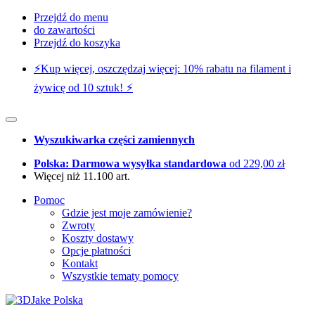
Przejdź do menu
do zawartości
Przejdź do koszyka
⚡️Kup więcej, oszczędzaj więcej: 10% rabatu na filament i
żywicę od 10 sztuk! ⚡️
Wyszukiwarka części zamiennych
Polska: Darmowa wysyłka standardowa
od 229,00 zł
Więcej niż 11.100 art.
Pomoc
Gdzie jest moje zamówienie?
Zwroty
Koszty dostawy
Opcje płatności
Kontakt
Wszystkie tematy pomocy