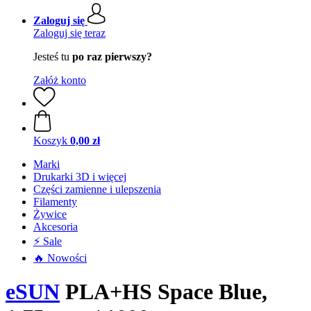
Zaloguj się
Zaloguj się teraz
Jesteś tu
po raz pierwszy?
Załóż konto
Koszyk
0,00 zł
Marki
Drukarki 3D i więcej
Części zamienne i ulepszenia
Filamenty
Żywice
Akcesoria
⚡ Sale
🔥 Nowości
eSUN
PLA+HS Space Blue,