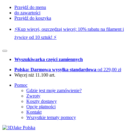
Przejdź do menu
do zawartości
Przejdź do koszyka
⚡️Kup więcej, oszczędzaj więcej: 10% rabatu na filament i
żywicę od 10 sztuk! ⚡️
Wyszukiwarka części zamiennych
Polska: Darmowa wysyłka standardowa
od 229,00 zł
Więcej niż 11.100 art.
Pomoc
Gdzie jest moje zamówienie?
Zwroty
Koszty dostawy
Opcje płatności
Kontakt
Wszystkie tematy pomocy