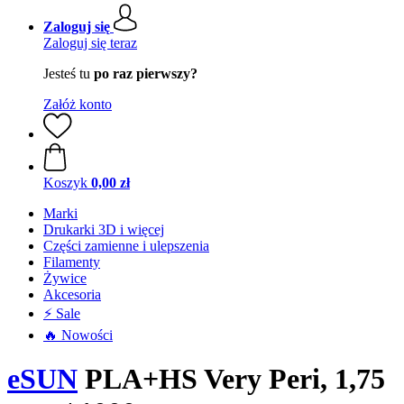
Zaloguj się
Zaloguj się teraz
Jesteś tu
po raz pierwszy?
Załóż konto
Koszyk
0,00 zł
Marki
Drukarki 3D i więcej
Części zamienne i ulepszenia
Filamenty
Żywice
Akcesoria
⚡ Sale
🔥 Nowości
eSUN
PLA+HS Very Peri, 1,75