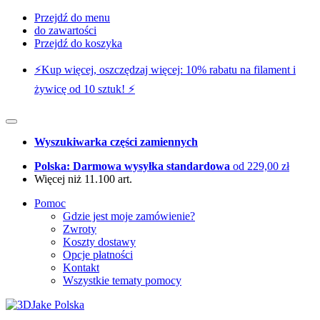
Przejdź do menu
do zawartości
Przejdź do koszyka
⚡️Kup więcej, oszczędzaj więcej: 10% rabatu na filament i
żywicę od 10 sztuk! ⚡️
Wyszukiwarka części zamiennych
Polska: Darmowa wysyłka standardowa
od 229,00 zł
Więcej niż 11.100 art.
Pomoc
Gdzie jest moje zamówienie?
Zwroty
Koszty dostawy
Opcje płatności
Kontakt
Wszystkie tematy pomocy