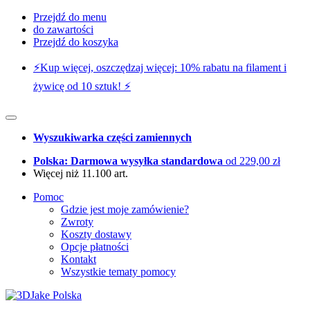
Przejdź do menu
do zawartości
Przejdź do koszyka
⚡️Kup więcej, oszczędzaj więcej: 10% rabatu na filament i
żywicę od 10 sztuk! ⚡️
Wyszukiwarka części zamiennych
Polska: Darmowa wysyłka standardowa
od 229,00 zł
Więcej niż 11.100 art.
Pomoc
Gdzie jest moje zamówienie?
Zwroty
Koszty dostawy
Opcje płatności
Kontakt
Wszystkie tematy pomocy