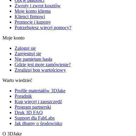
Opcje płatności
Zwroty i zwrot kosztów
Moje konto klienta
Klienci firmowi
Promocje i kupony
Potrzebujesz więcej pomocy?
Moje konto
Zaloguj się
Zarejestruj się
Nie pamiętam hasła
Gdzie jest moje zamówienie?
Zrealizuj bon wartościowy
Warto wiedzieć
Profile materiałów 3DJake
Poradnik
Kup więcej i zaoszczędź
Program partnerski
Druk 3D FAQ
Support dla FabLabs
Jak dbamy o środowisko
O 3DJake