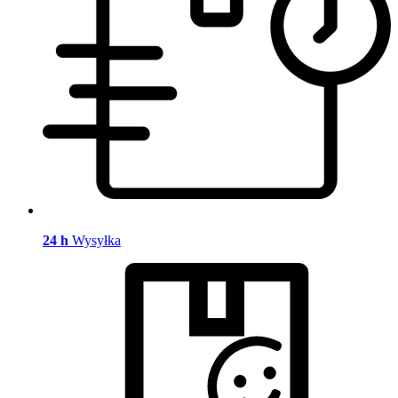
24 h
Wysyłka