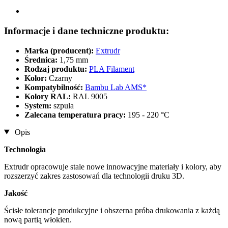
Informacje i dane techniczne produktu:
Marka (producent):
Extrudr
Średnica:
1,75 mm
Rodzaj produktu:
PLA Filament
Kolor:
Czarny
Kompatybilność:
Bambu Lab AMS*
Kolory RAL:
RAL 9005
System:
szpula
Zalecana temperatura pracy:
195 - 220 °C
Opis
Technologia
Extrudr opracowuje stale nowe innowacyjne materiały i kolory, aby
rozszerzyć zakres zastosowań dla technologii druku 3D.
Jakość
Ścisłe tolerancje produkcyjne i obszerna próba drukowania z każdą
nową partią włokien.