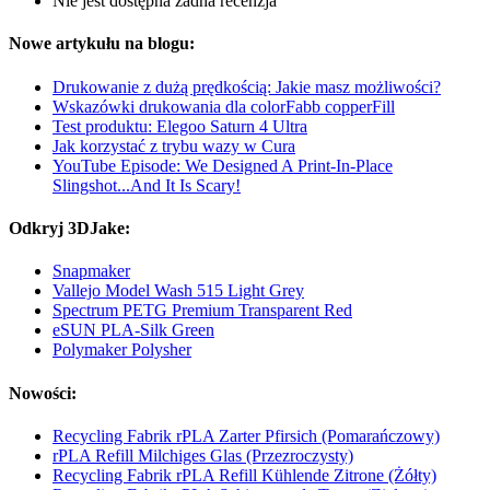
Nie jest dostępna żadna recenzja
Nowe artykułu na blogu:
Drukowanie z dużą prędkością: Jakie masz możliwości?
Wskazówki drukowania dla colorFabb copperFill
Test produktu: Elegoo Saturn 4 Ultra
Jak korzystać z trybu wazy w Cura
YouTube Episode: We Designed A Print-In-Place
Slingshot...And It Is Scary!
Odkryj 3DJake:
Snapmaker
Vallejo Model Wash 515 Light Grey
Spectrum PETG Premium Transparent Red
eSUN PLA-Silk Green
Polymaker Polysher
Nowości:
Recycling Fabrik rPLA Zarter Pfirsich (Pomarańczowy)
rPLA Refill Milchiges Glas (Przezroczysty)
Recycling Fabrik rPLA Refill Kühlende Zitrone (Żółty)