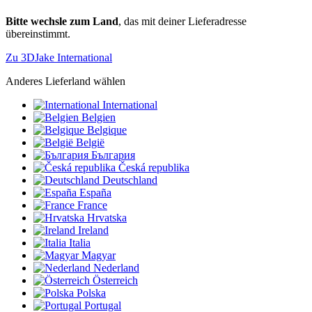
Bitte wechsle zum Land
, das mit deiner Lieferadresse
übereinstimmt.
Zu 3DJake International
Anderes Lieferland wählen
International
Belgien
Belgique
België
България
Česká republika
Deutschland
España
France
Hrvatska
Ireland
Italia
Magyar
Nederland
Österreich
Polska
Portugal