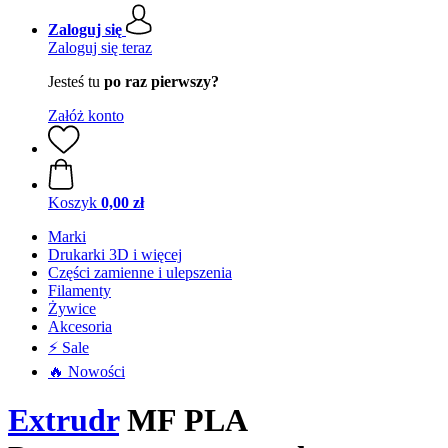
Zaloguj się
Zaloguj się teraz
Jesteś tu
po raz pierwszy?
Załóż konto
Koszyk
0,00 zł
Marki
Drukarki 3D i więcej
Części zamienne i ulepszenia
Filamenty
Żywice
Akcesoria
⚡ Sale
🔥 Nowości
Extrudr
MF PLA