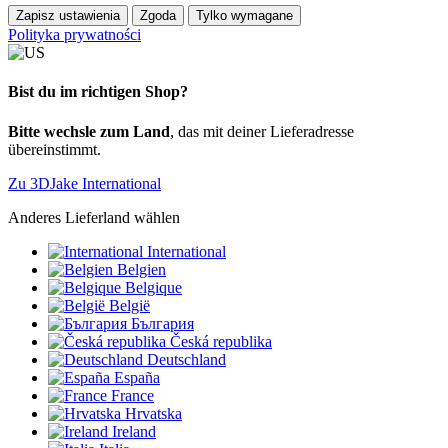
Zapisz ustawienia
Zgoda
Tylko wymagane
Polityka prywatności
Bist du im richtigen Shop?
Bitte wechsle zum Land
, das mit deiner Lieferadresse
übereinstimmt.
Zu 3DJake International
Anderes Lieferland wählen
International
Belgien
Belgique
België
България
Česká republika
Deutschland
España
France
Hrvatska
Ireland