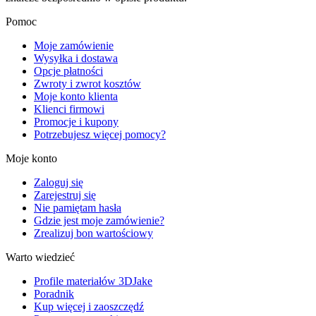
Pomoc
Moje zamówienie
Wysyłka i dostawa
Opcje płatności
Zwroty i zwrot kosztów
Moje konto klienta
Klienci firmowi
Promocje i kupony
Potrzebujesz więcej pomocy?
Moje konto
Zaloguj się
Zarejestruj się
Nie pamiętam hasła
Gdzie jest moje zamówienie?
Zrealizuj bon wartościowy
Warto wiedzieć
Profile materiałów 3DJake
Poradnik
Kup więcej i zaoszczędź