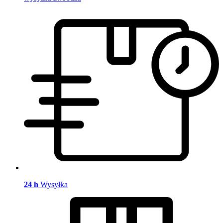
24 h
Wysyłka