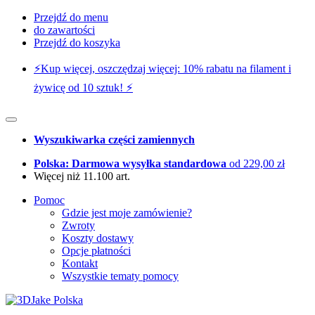
Przejdź do menu
do zawartości
Przejdź do koszyka
⚡️Kup więcej, oszczędzaj więcej: 10% rabatu na filament i
żywicę od 10 sztuk! ⚡️
Wyszukiwarka części zamiennych
Polska: Darmowa wysyłka standardowa
od 229,00 zł
Więcej niż 11.100 art.
Pomoc
Gdzie jest moje zamówienie?
Zwroty
Koszty dostawy
Opcje płatności
Kontakt
Wszystkie tematy pomocy