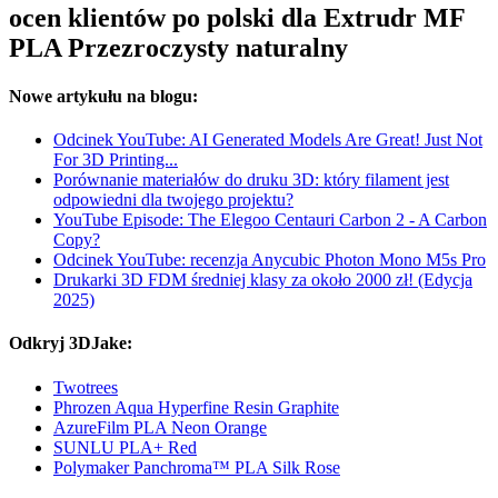
ocen klientów po polski dla Extrudr MF
PLA Przezroczysty naturalny
Nowe artykułu na blogu:
Odcinek YouTube: AI Generated Models Are Great! Just Not
For 3D Printing...
Porównanie materiałów do druku 3D: który filament jest
odpowiedni dla twojego projektu?
YouTube Episode: The Elegoo Centauri Carbon 2 - A Carbon
Copy?
Odcinek YouTube: recenzja Anycubic Photon Mono M5s Pro
Drukarki 3D FDM średniej klasy za około 2000 zł! (Edycja
2025)
Odkryj 3DJake:
Twotrees
Phrozen Aqua Hyperfine Resin Graphite
AzureFilm PLA Neon Orange
SUNLU PLA+ Red
Polymaker Panchroma™ PLA Silk Rose