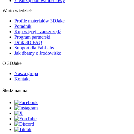
Zrealizuj bon wartościowy
Warto wiedzieć
Profile materiałów 3DJake
Poradnik
Kup więcej i zaoszczędź
Program partnerski
Druk 3D FAQ
Support dla FabLabs
Jak dbamy o środowisko
O 3DJake
Nasza grupa
Kontakt
Śledź nas na