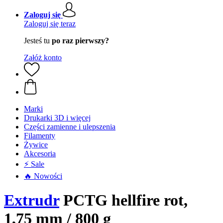
Zaloguj się
Zaloguj się teraz
Jesteś tu
po raz pierwszy?
Załóż konto
Marki
Drukarki 3D i więcej
Części zamienne i ulepszenia
Filamenty
Żywice
Akcesoria
⚡ Sale
🔥 Nowości
Extrudr
PCTG hellfire rot,
1,75 mm / 800 g