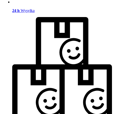
24 h
Wysyłka