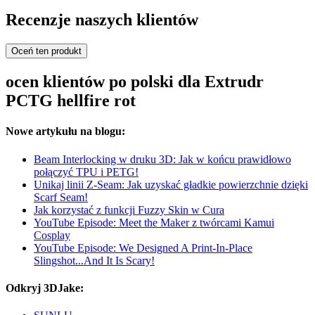
Recenzje naszych klientów
Oceń ten produkt
ocen klientów po polski dla Extrudr
PCTG hellfire rot
Nowe artykułu na blogu:
Beam Interlocking w druku 3D: Jak w końcu prawidłowo
połączyć TPU i PETG!
Unikaj linii Z-Seam: Jak uzyskać gładkie powierzchnie dzięki
Scarf Seam!
Jak korzystać z funkcji Fuzzy Skin w Cura
YouTube Episode: Meet the Maker z twórcami Kamui
Cosplay
YouTube Episode: We Designed A Print-In-Place
Slingshot...And It Is Scary!
Odkryj 3DJake: