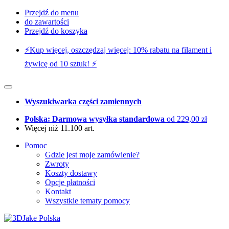
Przejdź do menu
do zawartości
Przejdź do koszyka
⚡️Kup więcej, oszczędzaj więcej: 10% rabatu na filament i
żywicę od 10 sztuk! ⚡️
Wyszukiwarka części zamiennych
Polska: Darmowa wysyłka standardowa
od 229,00 zł
Więcej niż 11.100 art.
Pomoc
Gdzie jest moje zamówienie?
Zwroty
Koszty dostawy
Opcje płatności
Kontakt
Wszystkie tematy pomocy