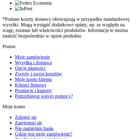
*Podane koszty dostawy obowiązują w przypadku standardowej
wysyłki. Mogą wystąpić dodatkowe opłaty, np. ze względu na
wagę, rozmiar lub właściwości produktów. Informacje te można
znaleźć bezpośrednio w opisie produktu.
Pomoc
Moje zamówienie
Wysyłka i dostawa
Opcje płatności
Zwroty i zwrot kosztów
Moje konto klienta
Klienci firmowi
Promocje i kupony
Potrzebujesz więcej pomocy?
Moje konto
Zaloguj się
Zarejestruj się
Nie pamiętam hasła
Gdzie jest moje zamówienie?