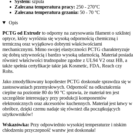
System:
szpula
Zalecana temperatura pracy:
250 - 270°C
Zalecana temperatura grzania:
50 - 70 °C
Opis
PCTG od Extrudr
to odporny na zarysowania filament o szklistej
optyce, który wyróżnia się wysoką odpornością chemiczną i
termiczną oraz wyjątkowo dobrymi właściwościami
mechanicznymi. Mimo swojej elastyczności PCTG charakteryzuje
się dobrą sztywnością i bardzo wysoką udarnością. Materiał posiada
również właściwości trudnopalne zgodne z UL94 V2 oraz HB, a
także spełnia certyfikacje takie jak Kosmetic, FDA, Reach czy
Rohs.
Jako zmodyfikowany kopoliester PCTG doskonale sprawdza się w
zastosowaniach przemysłowych. Odporność na odkształcenia
cieplne na poziomie 80 do 90 °C sprawia, że materiał ten jest
szczególnie interesujący przy produkcji komponentów
elektronicznych oraz akcesoriów kuchennych. Materiał jest łatwy w
obróbce, dzięki czemu nadaje się również dla początkujących
użytkowników!
Wskazówka:
Przy odpowiednio wysokiej temperaturze i niskim
chłodzeniu przyczepność warstw jest doskonała!