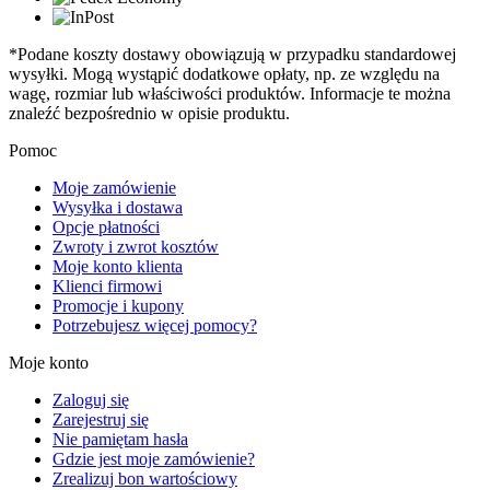
*Podane koszty dostawy obowiązują w przypadku standardowej
wysyłki. Mogą wystąpić dodatkowe opłaty, np. ze względu na
wagę, rozmiar lub właściwości produktów. Informacje te można
znaleźć bezpośrednio w opisie produktu.
Pomoc
Moje zamówienie
Wysyłka i dostawa
Opcje płatności
Zwroty i zwrot kosztów
Moje konto klienta
Klienci firmowi
Promocje i kupony
Potrzebujesz więcej pomocy?
Moje konto
Zaloguj się
Zarejestruj się
Nie pamiętam hasła
Gdzie jest moje zamówienie?
Zrealizuj bon wartościowy