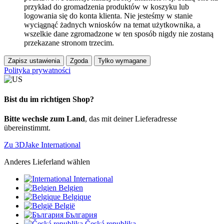
przykład do gromadzenia produktów w koszyku lub
logowania się do konta klienta. Nie jesteśmy w stanie
wyciągnąć żadnych wniosków na temat użytkownika, a
wszelkie dane zgromadzone w ten sposób nigdy nie zostaną
przekazane stronom trzecim.
Zapisz ustawienia
Zgoda
Tylko wymagane
Polityka prywatności
Bist du im richtigen Shop?
Bitte wechsle zum Land
, das mit deiner Lieferadresse
übereinstimmt.
Zu 3DJake International
Anderes Lieferland wählen
International
Belgien
Belgique
België
България
Česká republika