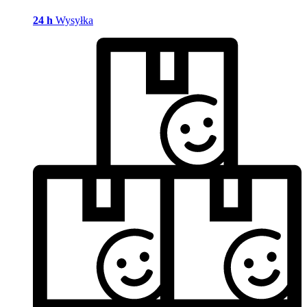
24 h
Wysyłka