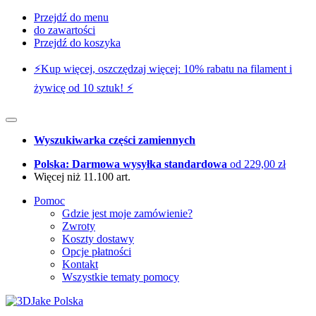
Przejdź do menu
do zawartości
Przejdź do koszyka
⚡️Kup więcej, oszczędzaj więcej: 10% rabatu na filament i
żywicę od 10 sztuk! ⚡️
Wyszukiwarka części zamiennych
Polska: Darmowa wysyłka standardowa
od 229,00 zł
Więcej niż 11.100 art.
Pomoc
Gdzie jest moje zamówienie?
Zwroty
Koszty dostawy
Opcje płatności
Kontakt
Wszystkie tematy pomocy