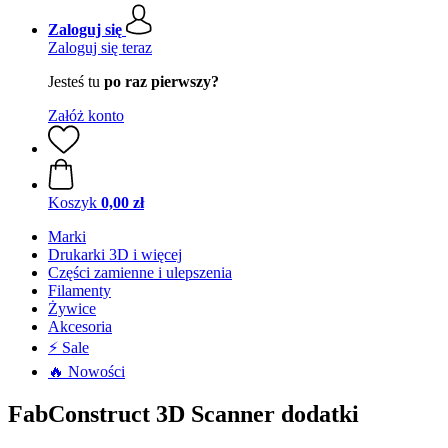
Zaloguj się
Zaloguj się teraz
Jesteś tu
po raz pierwszy?
Załóż konto
Koszyk
0,00 zł
Marki
Drukarki 3D i więcej
Części zamienne i ulepszenia
Filamenty
Żywice
Akcesoria
⚡ Sale
🔥 Nowości
FabConstruct 3D Scanner dodatki