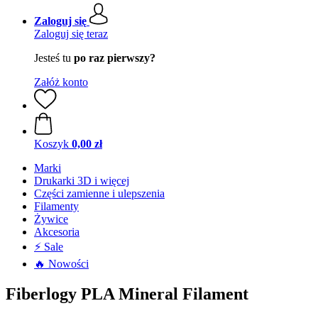
Zaloguj się
Zaloguj się teraz
Jesteś tu
po raz pierwszy?
Załóż konto
Koszyk
0,00 zł
Marki
Drukarki 3D i więcej
Części zamienne i ulepszenia
Filamenty
Żywice
Akcesoria
⚡ Sale
🔥 Nowości
Fiberlogy PLA Mineral Filament