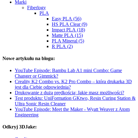
Marki
Fiberlogy
PLA
Easy PLA (56)
HS PLA Clear (9)
Impact PLA (18)
Matte PLA (15)
PLA Mineral (5)
R PLA (2)
Nowe artykułu na blogu:
YouTube Episode: Bambu Lab A1 mini Combo: Game
Changer or Gimmick?
Creality K2 Combo vs. K2 Pro Combo – która drukarka 3D
jest dla Ciebie odpowiednia?
Drukowanie z dużą prędkością: Jakie masz możliwości?
Test produktu: UniFormation GKtwo, Resin Curing Station &
Ultra Sonic Resin Cleaner
YouTube Episode: Meet the Maker - Wyatt Weaver z Atom
Engineering
Odkryj 3DJake: