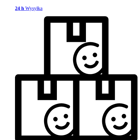
24 h
Wysyłka