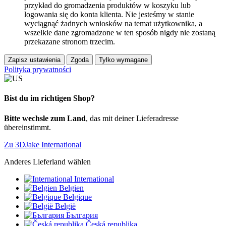
przykład do gromadzenia produktów w koszyku lub
logowania się do konta klienta. Nie jesteśmy w stanie
wyciągnąć żadnych wniosków na temat użytkownika, a
wszelkie dane zgromadzone w ten sposób nigdy nie zostaną
przekazane stronom trzecim.
Zapisz ustawienia
Zgoda
Tylko wymagane
Polityka prywatności
Bist du im richtigen Shop?
Bitte wechsle zum Land
, das mit deiner Lieferadresse
übereinstimmt.
Zu 3DJake International
Anderes Lieferland wählen
International
Belgien
Belgique
België
България
Česká republika