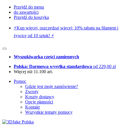
Przejdź do menu
do zawartości
Przejdź do koszyka
⚡️Kup więcej, oszczędzaj więcej: 10% rabatu na filament i
żywicę od 10 sztuk! ⚡️
Wyszukiwarka części zamiennych
Polska: Darmowa wysyłka standardowa
od 229,00 zł
Więcej niż 11.100 art.
Pomoc
Gdzie jest moje zamówienie?
Zwroty
Koszty dostawy
Opcje płatności
Kontakt
Wszystkie tematy pomocy