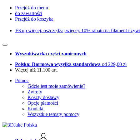
Przejdź do menu
do zawartości
Przejdź do koszyka
⚡️Kup więcej, oszczędzaj więcej: 10% rabatu na filament i żywi
Wyszukiwarka części zamiennych
Polska: Darmowa wysyłka standardowa
od 229,00 zł
Więcej niż 11.100 art.
Pomoc
Gdzie jest moje zamówienie?
Zwroty
Koszty dostawy
Opcje płatności
Kontakt
Wszystkie tematy pomocy