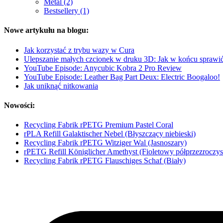
Metal (2)
Bestsellery (1)
Nowe artykułu na blogu:
Jak korzystać z trybu wazy w Cura
Ulepszanie małych czcionek w druku 3D: Jak w końcu sprawić, 
YouTube Episode: Anycubic Kobra 2 Pro Review
YouTube Episode: Leather Bag Part Deux: Electric Boogaloo!
Jak uniknąć nitkowania
Nowości:
Recycling Fabrik rPETG Premium Pastel Coral
rPLA Refill Galaktischer Nebel (Błyszczący niebieski)
Recycling Fabrik rPETG Witziger Wal (Jasnoszary)
rPETG Refill Königlicher Amethyst (Fioletowy półprzezroczys
Recycling Fabrik rPETG Flauschiges Schaf (Biały)