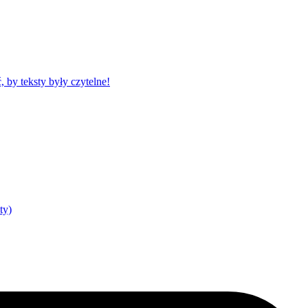
by teksty były czytelne!
ty)