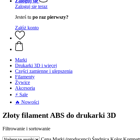
Zaloguj się
Zaloguj się teraz
Jesteś tu
po raz pierwszy?
Załóż konto
Marki
Drukarki 3D i więcej
Części zamienne i ulepszenia
Filamenty
Żywice
Akcesoria
⚡ Sale
🔥 Nowości
Złoty filament ABS do drukarki 3D
Filtrowanie i sortowanie
Cena
Marki (producenci)
Średnica
Kolor
Kompaty