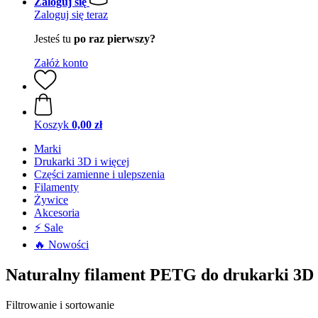
Zaloguj się
Zaloguj się teraz
Jesteś tu
po raz pierwszy?
Załóż konto
Koszyk
0,00 zł
Marki
Drukarki 3D i więcej
Części zamienne i ulepszenia
Filamenty
Żywice
Akcesoria
⚡ Sale
🔥 Nowości
Naturalny filament PETG do drukarki 3D
Filtrowanie i sortowanie