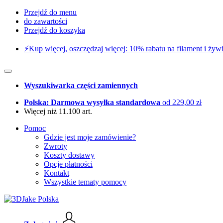
Przejdź do menu
do zawartości
Przejdź do koszyka
⚡️Kup więcej, oszczędzaj więcej: 10% rabatu na filament i żywi
Wyszukiwarka części zamiennych
Polska: Darmowa wysyłka standardowa
od 229,00 zł
Więcej niż 11.100 art.
Pomoc
Gdzie jest moje zamówienie?
Zwroty
Koszty dostawy
Opcje płatności
Kontakt
Wszystkie tematy pomocy