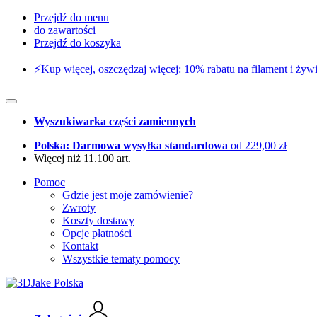
Przejdź do menu
do zawartości
Przejdź do koszyka
⚡️Kup więcej, oszczędzaj więcej: 10% rabatu na filament i żywi
Wyszukiwarka części zamiennych
Polska: Darmowa wysyłka standardowa
od 229,00 zł
Więcej niż 11.100 art.
Pomoc
Gdzie jest moje zamówienie?
Zwroty
Koszty dostawy
Opcje płatności
Kontakt
Wszystkie tematy pomocy