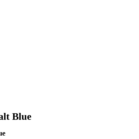
lt Blue
ue