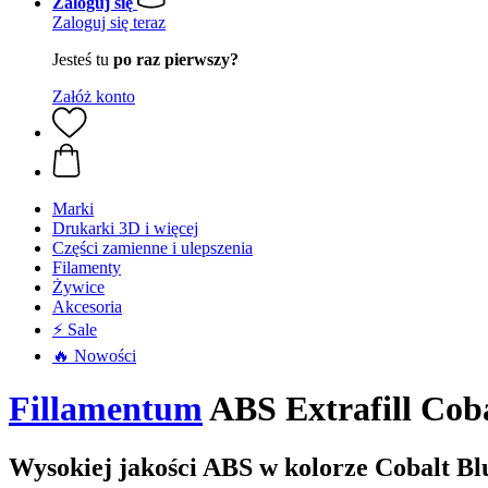
Zaloguj się
Zaloguj się teraz
Jesteś tu
po raz pierwszy?
Załóż konto
Marki
Drukarki 3D i więcej
Części zamienne i ulepszenia
Filamenty
Żywice
Akcesoria
⚡ Sale
🔥 Nowości
Fillamentum
ABS Extrafill Coba
Wysokiej jakości ABS w kolorze Cobalt Bl