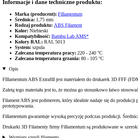
Informacje i dane techniczne produktu:
Marka (producent):
Fillamentum
Średnica:
1,75 mm
Rodzaj produktu:
ABS Filament
Kolor:
Niebieski
Kompatybilność:
Bambu Lab AMS*
Kolory RAL:
RAL 5013
System:
szpula
Zalecana temperatura pracy:
220 - 240 °C
Zalecana temperatura grzania:
80 - 105 °C
Opis
FIllamentum ABS Extrafill jest materiałem do drukarek 3D FFF (FD
Zaletą tego materiału jest to, że można go stosunkowo łatwo stosow
Filament ABS jest polimerem, który idealnie nadaje się do produkcj
prototypowania.
Fillamentum gwarantuje wysoką precyzję podczas produkcji. Średnica 
Drukarki 3D Filamenty firmy Fillamentum są produkowane w szerok
Wymiary szpuli filamentu