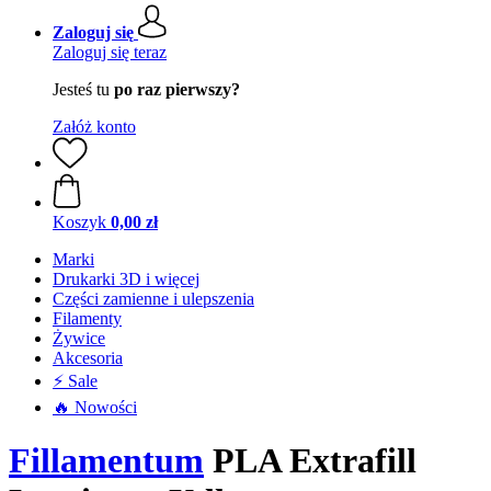
Zaloguj się
Zaloguj się teraz
Jesteś tu
po raz pierwszy?
Załóż konto
Koszyk
0,00 zł
Marki
Drukarki 3D i więcej
Części zamienne i ulepszenia
Filamenty
Żywice
Akcesoria
⚡ Sale
🔥 Nowości
Fillamentum
PLA Extrafill