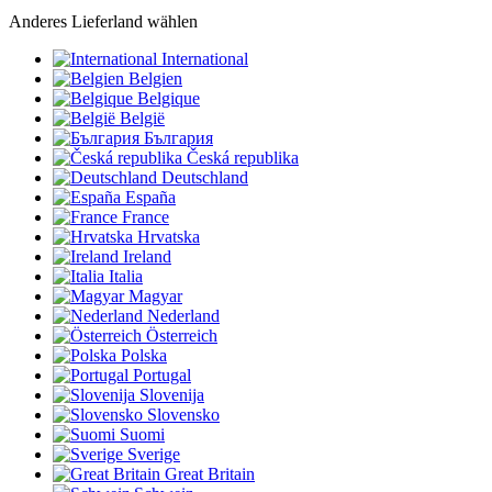
Anderes Lieferland wählen
International
Belgien
Belgique
België
България
Česká republika
Deutschland
España
France
Hrvatska
Ireland
Italia
Magyar
Nederland
Österreich
Polska
Portugal
Slovenija
Slovensko
Suomi
Sverige
Great Britain