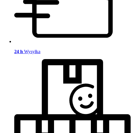
24 h
Wysyłka