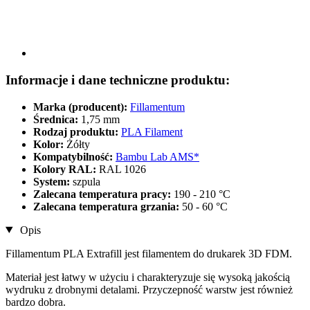
Informacje i dane techniczne produktu:
Marka (producent):
Fillamentum
Średnica:
1,75 mm
Rodzaj produktu:
PLA Filament
Kolor:
Żółty
Kompatybilność:
Bambu Lab AMS*
Kolory RAL:
RAL 1026
System:
szpula
Zalecana temperatura pracy:
190 - 210 °C
Zalecana temperatura grzania:
50 - 60 °C
Opis
Fillamentum PLA Extrafill jest filamentem do drukarek 3D FDM.
Materiał jest łatwy w użyciu i charakteryzuje się wysoką jakością
wydruku z drobnymi detalami. Przyczepność warstw jest również
bardzo dobra.