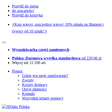
Przejdź do menu
do zawartości
Przejdź do koszyka
⚡️Kup więcej, oszczędzaj więcej: 10% rabatu na filament i
żywicę od 10 sztuk! ⚡️
Wyszukiwarka części zamiennych
Polska: Darmowa wysyłka standardowa
od 229,00 zł
Więcej niż 11.100 art.
Pomoc
Gdzie jest moje zamówienie?
Zwroty
Koszty dostawy
Opcje płatności
Kontakt
Wszystkie tematy pomocy