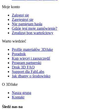
Moje konto
Zaloguj się
Zarejestruj się
Nie pamiętam hasła
Gdzie jest moje zamówienie?
Zrealizuj bon wartościowy
Warto wiedzieć
Profile materiałów 3DJake
Poradnik
Kup więcej i zaoszczędź
Program partnerski
Druk 3D FAQ
Support dla FabLabs
Jak dbamy o środowisko
O 3DJake
Nasza grupa
Kontakt
Śledź nas na