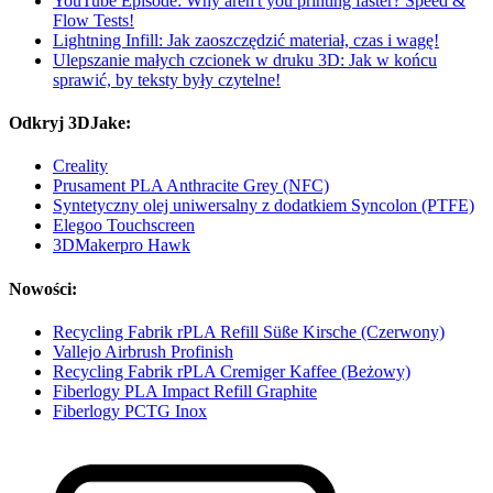
YouTube Episode: Why aren't you printing faster? Speed &
Flow Tests!
Lightning Infill: Jak zaoszczędzić materiał, czas i wagę!
Ulepszanie małych czcionek w druku 3D: Jak w końcu
sprawić, by teksty były czytelne!
Odkryj 3DJake:
Creality
Prusament PLA Anthracite Grey (NFC)
Syntetyczny olej uniwersalny z dodatkiem Syncolon (PTFE)
Elegoo Touchscreen
3DMakerpro Hawk
Nowości:
Recycling Fabrik rPLA Refill Süße Kirsche (Czerwony)
Vallejo Airbrush Profinish
Recycling Fabrik rPLA Cremiger Kaffee (Beżowy)
Fiberlogy PLA Impact Refill Graphite
Fiberlogy PCTG Inox