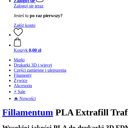
Zaloguj się
Zaloguj się teraz
Jesteś tu
po raz pierwszy?
Załóż konto
Koszyk
0,00 zł
Marki
Drukarki 3D i więcej
Części zamienne i ulepszenia
Filamenty
Żywice
Akcesoria
⚡ Sale
🔥 Nowości
Fillamentum
PLA Extrafill Traf
Wysokiej jakości PLA do drukarki 3D FD