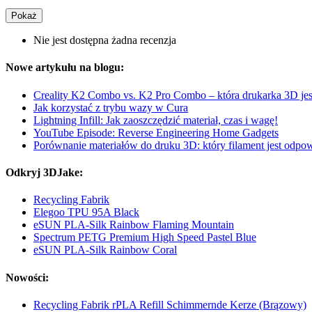
Pokaż
Nie jest dostępna żadna recenzja
Nowe artykułu na blogu:
Creality K2 Combo vs. K2 Pro Combo – która drukarka 3D jes
Jak korzystać z trybu wazy w Cura
Lightning Infill: Jak zaoszczędzić materiał, czas i wagę!
YouTube Episode: Reverse Engineering Home Gadgets
Porównanie materiałów do druku 3D: który filament jest odpow
Odkryj 3DJake:
Recycling Fabrik
Elegoo TPU 95A Black
eSUN PLA-Silk Rainbow Flaming Mountain
Spectrum PETG Premium High Speed Pastel Blue
eSUN PLA-Silk Rainbow Coral
Nowości:
Recycling Fabrik rPLA Refill Schimmernde Kerze (Brązowy)