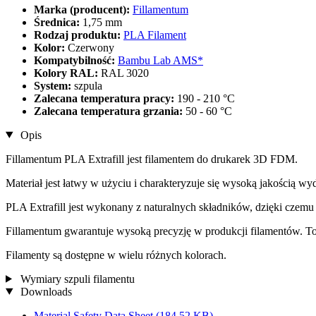
Marka (producent):
Fillamentum
Średnica:
1,75 mm
Rodzaj produktu:
PLA Filament
Kolor:
Czerwony
Kompatybilność:
Bambu Lab AMS*
Kolory RAL:
RAL 3020
System:
szpula
Zalecana temperatura pracy:
190 - 210 °C
Zalecana temperatura grzania:
50 - 60 °C
Opis
Fillamentum PLA Extrafill jest filamentem do drukarek 3D FDM.
Materiał jest łatwy w użyciu i charakteryzuje się wysoką jakością w
PLA Extrafill jest wykonany z naturalnych składników, dzięki czemu 
Fillamentum gwarantuje wysoką precyzję w produkcji filamentów. Tole
Filamenty są dostępne w wielu różnych kolorach.
Wymiary szpuli filamentu
Downloads
Material Safety Data Sheet
(184,52 KB)