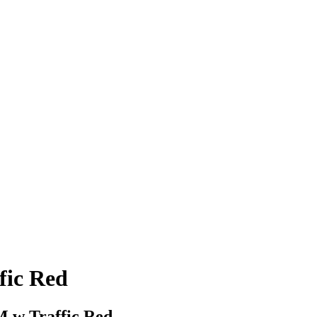
fic Red
M w Traffic Red