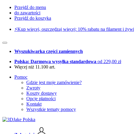
Przejdź do menu
do zawartości
Przejdź do koszyka
⚡️Kup więcej, oszczędzaj więcej: 10% rabatu na filament i żywi
Wyszukiwarka części zamiennych
Polska: Darmowa wysyłka standardowa
od 229,00 zł
Więcej niż 11.100 art.
Pomoc
Gdzie jest moje zamówienie?
Zwroty
Koszty dostawy
Opcje płatności
Kontakt
Wszystkie tematy pomocy