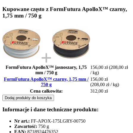
Kupowane często z FormFutura ApolloX™ czarny,
1,75 mm / 750 g
FormFutura ApolloX™ jasnoszary, 1,75
156,00 zł
(208,00 zł
mm / 750 g
/ kg)
FormFutura ApolloX™ czarny, 1,75 mm /
156,00 zł
750 g
(208,00 zł / kg)
Cena całkowita:
312,00 zł
Dodaj produkty do koszyka
Informacje i dane techniczne produktu:
Nr art.:
FF-APOX-175LGRY-00750
Zawartość:
750 g
EAN:
8718924476352