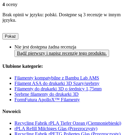
4
oceny
Brak opinii w języku: polski. Dostępne są 3 recenzje w innym
języku.
Pokaż
Nie jest dostępna żadna recenzja
Bądź pierwszy i napisz recenzję tego produktu.
Ulubione kategorie:
Filamenty kompatybilne z Bambu Lab AMS
Filament ASA do drukarki 3D Szary/srebrny
Filamenty do drukarki 3D o średnicy 1,75mm
Srebrne filamenty do drukarki 3D
FormFutura ApolloX™ Filamenty
Nowości:
Recycling Fabrik rPLA Tiefer Ozean (Ciemnoniebieski)
rPLA Refill Milchiges Glas (Przezroczysty)
Recycling Fabrik rPETG Poliertes Glas (Przezroczysty)