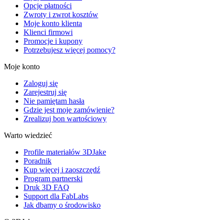
Opcje płatności
Zwroty i zwrot kosztów
Moje konto klienta
Klienci firmowi
Promocje i kupony
Potrzebujesz więcej pomocy?
Moje konto
Zaloguj się
Zarejestruj się
Nie pamiętam hasła
Gdzie jest moje zamówienie?
Zrealizuj bon wartościowy
Warto wiedzieć
Profile materiałów 3DJake
Poradnik
Kup więcej i zaoszczędź
Program partnerski
Druk 3D FAQ
Support dla FabLabs
Jak dbamy o środowisko