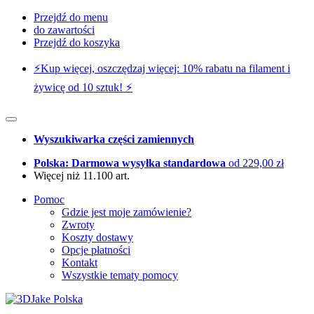
Przejdź do menu
do zawartości
Przejdź do koszyka
⚡️Kup więcej, oszczędzaj więcej: 10% rabatu na filament i
żywicę od 10 sztuk! ⚡️
Wyszukiwarka części zamiennych
Polska: Darmowa wysyłka standardowa
od 229,00 zł
Więcej niż 11.100 art.
Pomoc
Gdzie jest moje zamówienie?
Zwroty
Koszty dostawy
Opcje płatności
Kontakt
Wszystkie tematy pomocy