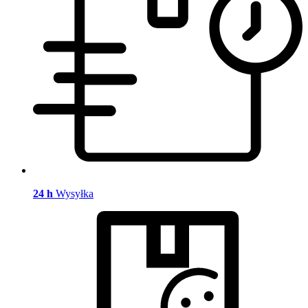
24 h
Wysyłka