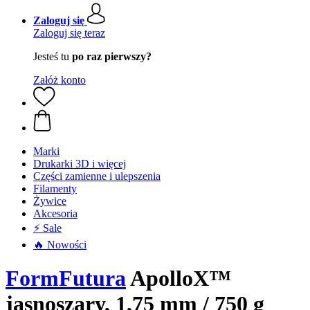
Zaloguj się
Zaloguj się teraz
Jesteś tu
po raz pierwszy?
Załóż konto
Marki
Drukarki 3D i więcej
Części zamienne i ulepszenia
Filamenty
Żywice
Akcesoria
⚡ Sale
🔥 Nowości
FormFutura
ApolloX™
jasnoszary, 1,75 mm / 750 g