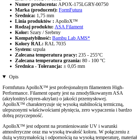
Numer producenta:
APOX-175LGRY-00750
Marka (producent):
FormFutura
Średnica:
1,75 mm
Linia produktów :
ApolloX™
Rodzaj produktu:
ASA Filament
Kolor:
Szary / Srebrny
Kompatybilność:
Bambu Lab AMS*
Kolory RAL:
RAL 7035
System:
szpula
Zalecana temperatura pracy:
235 - 255°C
Zalecana temperatura grzania:
80 - 100 °C
Średnica - Tolerancja:
± 0,05 mm
Opis
Formfutura ApolloX™ jest profesjonalnym filamentem High-
Performance. Filament oparty jest na zmodyfikowanym ASA
(akrylonitryl-styren-akrylan) o jakości przemysłowej.
ApolloX™ charakteryzuje się wysoką stabilnością termiczną,
ulepszonymi właściwościami płynięcia, zero wypaczenia i bardzo
dobrą przyczepność.
ApolloX™ jest odpornt na promieniowanie UV i warunki
atmosferyczne oraz ma wysoką trwałość koloru. W połączeniu z
dużą wytrzymałością i odpornością na wysoką temperaturę, materiał