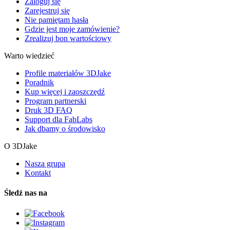
Zaloguj się
Zarejestruj się
Nie pamiętam hasła
Gdzie jest moje zamówienie?
Zrealizuj bon wartościowy
Warto wiedzieć
Profile materiałów 3DJake
Poradnik
Kup więcej i zaoszczędź
Program partnerski
Druk 3D FAQ
Support dla FabLabs
Jak dbamy o środowisko
O 3DJake
Nasza grupa
Kontakt
Śledź nas na