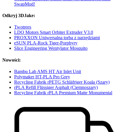
SwapMod!
Odkryj 3DJake:
Twotrees
LDO Motors Smart Orbiter Extruder V3.0
PROXXON Uniwersalna torba z narzędziami
eSUN PLA-Rock Tiger-Porphyry
Slice Engineering Wentylator Mosquito
Nowości:
Bambu Lab AMS HT Air Inlet Unit
Polymaker HT-PLA Pro Grey
Recycling Fabrik rPETG Schläfriger Koala (Szary)
rPLA Refill Flüssiger Asphalt (Ciemnoszary)
Recycling Fabrik rPLA Premium Matte Monumental