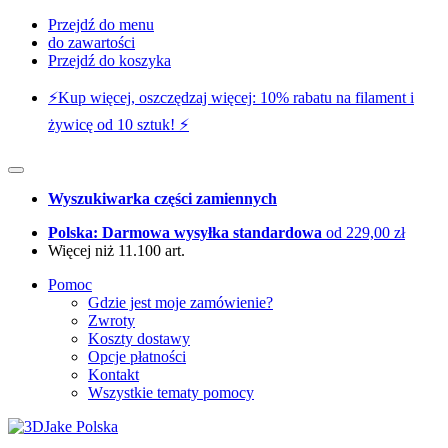
Przejdź do menu
do zawartości
Przejdź do koszyka
⚡️Kup więcej, oszczędzaj więcej: 10% rabatu na filament i
żywicę od 10 sztuk! ⚡️
Wyszukiwarka części zamiennych
Polska: Darmowa wysyłka standardowa
od 229,00 zł
Więcej niż 11.100 art.
Pomoc
Gdzie jest moje zamówienie?
Zwroty
Koszty dostawy
Opcje płatności
Kontakt
Wszystkie tematy pomocy