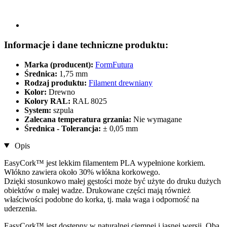
Informacje i dane techniczne produktu:
Marka (producent):
FormFutura
Średnica:
1,75 mm
Rodzaj produktu:
Filament drewniany
Kolor:
Drewno
Kolory RAL:
RAL 8025
System:
szpula
Zalecana temperatura grzania:
Nie wymagane
Średnica - Tolerancja:
± 0,05 mm
Opis
EasyCork™ jest lekkim filamentem PLA wypełnione korkiem.
Włókno zawiera około 30% włókna korkowego.
Dzięki stosunkowo małej gęstości może być użyte do druku dużych
obiektów o małej wadze. Drukowane części mają również
właściwości podobne do korka, tj. mała waga i odporność na
uderzenia.
EasyCork™ jest dostępny w naturalnej ciemnej i jasnej wersji. Oba