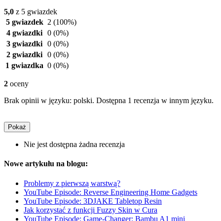
5,0
z 5 gwiazdek
5 gwiazdek
2
(100%)
4 gwiazdki
0
(0%)
3 gwiazdki
0
(0%)
2 gwiazdki
0
(0%)
1 gwiazdka
0
(0%)
2
oceny
Brak opinii w języku: polski. Dostępna 1 recenzja w innym języku.
Pokaż
Nie jest dostępna żadna recenzja
Nowe artykułu na blogu:
Problemy z pierwszą warstwą?
YouTube Episode: Reverse Engineering Home Gadgets
YouTube Episode: 3DJAKE Tabletop Resin
Jak korzystać z funkcji Fuzzy Skin w Cura
YouTube Episode: Game-Changer: Bambu A1 mini