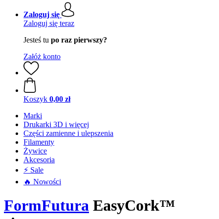
Zaloguj się
Zaloguj się teraz
Jesteś tu
po raz pierwszy?
Załóż konto
Koszyk
0,00 zł
Marki
Drukarki 3D i więcej
Części zamienne i ulepszenia
Filamenty
Żywice
Akcesoria
⚡ Sale
🔥 Nowości
FormFutura
EasyCork™