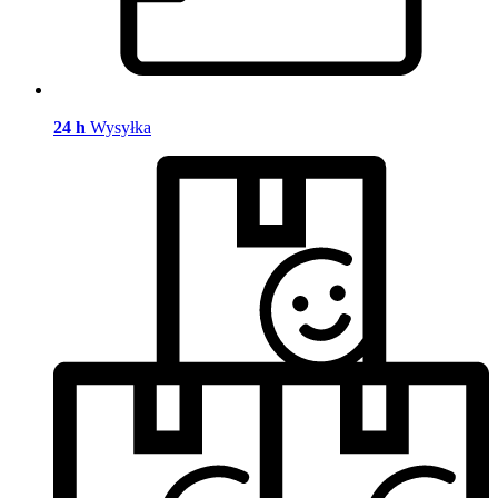
24 h
Wysyłka