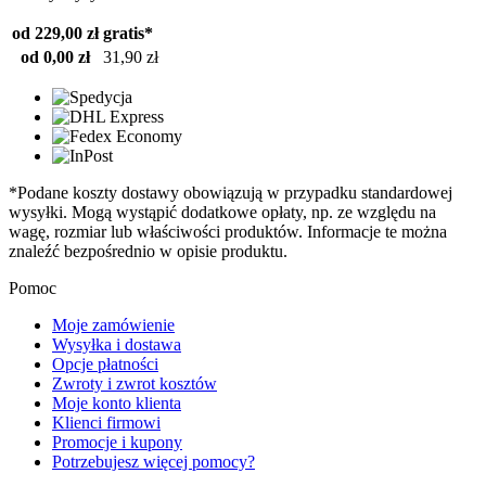
od 229,00 zł
gratis*
od 0,00 zł
31,90 zł
*Podane koszty dostawy obowiązują w przypadku standardowej
wysyłki. Mogą wystąpić dodatkowe opłaty, np. ze względu na
wagę, rozmiar lub właściwości produktów. Informacje te można
znaleźć bezpośrednio w opisie produktu.
Pomoc
Moje zamówienie
Wysyłka i dostawa
Opcje płatności
Zwroty i zwrot kosztów
Moje konto klienta
Klienci firmowi
Promocje i kupony
Potrzebujesz więcej pomocy?