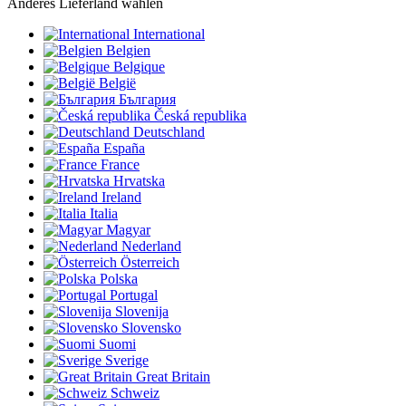
Anderes Lieferland wählen
International
Belgien
Belgique
België
България
Česká republika
Deutschland
España
France
Hrvatska
Ireland
Italia
Magyar
Nederland
Österreich
Polska
Portugal
Slovenija
Slovensko
Suomi
Sverige
Great Britain
Schweiz