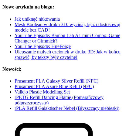
Nowe artykułu na blogu:
Jak uniknąć nitkowania
Mesh Boolean w druku 3D: wycinaj, łącz i dostosowuj
modele bez CAD!
YouTube Episode: Bambu Lab A1 mini Combo: Game
Changer or Gimmick?
YouTube Episode: HueForge
Ulepszanie małych czcionek w druku 3D: Jak w końcu
sprawić, by teksty były czytelne!
Nowości:
Prusament PLA Galaxy Silver Refill (NFC)
Prusament PLA Azure Blue Refill (NFC)
Vallejo Plastic Modelling Set
rPETG Refill Dancing Flame (Pomarańczowy
półprzezroczysty)
rPLA Refill Galaktischer Nebel (Błyszczący niebieski)