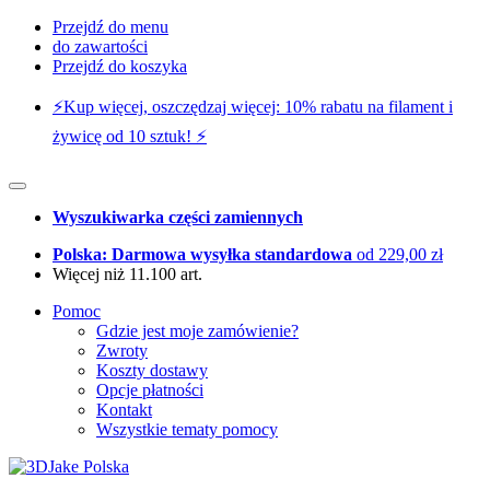
Przejdź do menu
do zawartości
Przejdź do koszyka
⚡️Kup więcej, oszczędzaj więcej: 10% rabatu na filament i
żywicę od 10 sztuk! ⚡️
Wyszukiwarka części zamiennych
Polska: Darmowa wysyłka standardowa
od 229,00 zł
Więcej niż 11.100 art.
Pomoc
Gdzie jest moje zamówienie?
Zwroty
Koszty dostawy
Opcje płatności
Kontakt
Wszystkie tematy pomocy