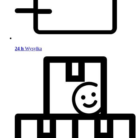
24 h
Wysyłka