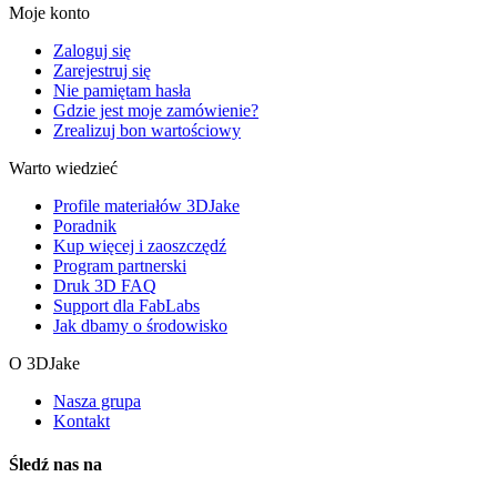
Moje konto
Zaloguj się
Zarejestruj się
Nie pamiętam hasła
Gdzie jest moje zamówienie?
Zrealizuj bon wartościowy
Warto wiedzieć
Profile materiałów 3DJake
Poradnik
Kup więcej i zaoszczędź
Program partnerski
Druk 3D FAQ
Support dla FabLabs
Jak dbamy o środowisko
O 3DJake
Nasza grupa
Kontakt
Śledź nas na