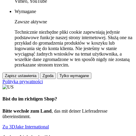
Vimeo, YouTube
Wymagane
Zawsze aktywne
Technicznie niezbędne pliki cookie zapewniają jedynie
podstawowe funkcje naszej strony internetowej. Służą one na
przykład do gromadzenia produktów w koszyku lub
logowania się do konta klienta. Nie jesteśmy w stanie
wyciągnąć żadnych wniosków na temat użytkownika, a
wszelkie dane zgromadzone w ten sposób nigdy nie zostaną
przekazane stronom trzecim.
Zapisz ustawienia
Zgoda
Tylko wymagane
Polityka prywatności
Bist du im richtigen Shop?
Bitte wechsle zum Land
, das mit deiner Lieferadresse
übereinstimmt.
Zu 3DJake International