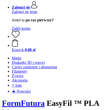
Zaloguj się
Zaloguj się teraz
Jesteś tu
po raz pierwszy?
Załóż konto
Koszyk
0,00 zł
Marki
Drukarki 3D i więcej
Części zamienne i ulepszenia
Filamenty
Żywice
Akcesoria
⚡ Sale
🔥 Nowości
FormFutura
EasyFil ™ PLA