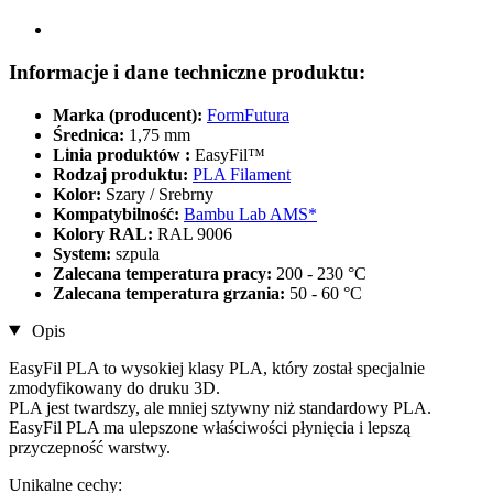
Informacje i dane techniczne produktu:
Marka (producent):
FormFutura
Średnica:
1,75 mm
Linia produktów :
EasyFil™
Rodzaj produktu:
PLA Filament
Kolor:
Szary / Srebrny
Kompatybilność:
Bambu Lab AMS*
Kolory RAL:
RAL 9006
System:
szpula
Zalecana temperatura pracy:
200 - 230 °C
Zalecana temperatura grzania:
50 - 60 °C
Opis
EasyFil PLA to wysokiej klasy PLA, który został specjalnie
zmodyfikowany do druku 3D.
PLA jest twardszy, ale mniej sztywny niż standardowy PLA.
EasyFil PLA ma ulepszone właściwości płynięcia i lepszą
przyczepność warstwy.
Unikalne cechy: