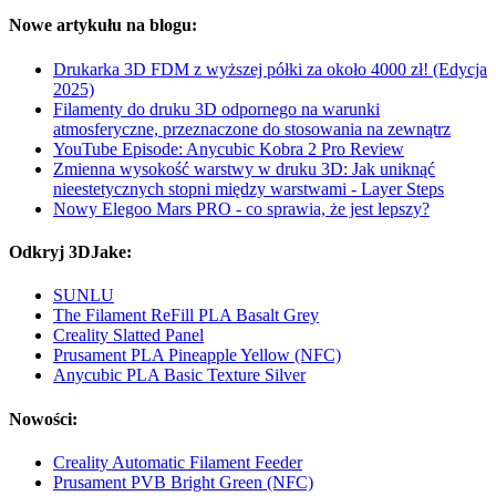
Nowe artykułu na blogu:
Drukarka 3D FDM z wyższej półki za około 4000 zł! (Edycja
2025)
Filamenty do druku 3D odpornego na warunki
atmosferyczne, przeznaczone do stosowania na zewnątrz
YouTube Episode: Anycubic Kobra 2 Pro Review
Zmienna wysokość warstwy w druku 3D: Jak uniknąć
nieestetycznych stopni między warstwami - Layer Steps
Nowy Elegoo Mars PRO - co sprawia, że jest lepszy?
Odkryj 3DJake:
SUNLU
The Filament ReFill PLA Basalt Grey
Creality Slatted Panel
Prusament PLA Pineapple Yellow (NFC)
Anycubic PLA Basic Texture Silver
Nowości:
Creality Automatic Filament Feeder
Prusament PVB Bright Green (NFC)