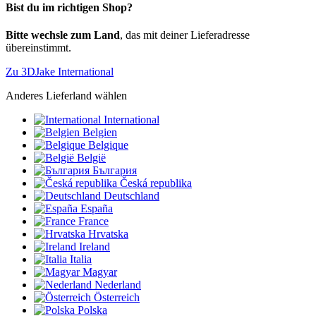
Bist du im richtigen Shop?
Bitte wechsle zum Land
, das mit deiner Lieferadresse
übereinstimmt.
Zu 3DJake International
Anderes Lieferland wählen
International
Belgien
Belgique
België
България
Česká republika
Deutschland
España
France
Hrvatska
Ireland
Italia
Magyar
Nederland
Österreich
Polska