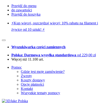
Przejdź do menu
do zawartości
Przejdź do koszyka
⚡️Kup więcej, oszczędzaj więcej: 10% rabatu na filament i
żywicę od 10 sztuk! ⚡️
Wyszukiwarka części zamiennych
Polska: Darmowa wysyłka standardowa
od 229,00 zł
Więcej niż 11.100 art.
Pomoc
Gdzie jest moje zamówienie?
Zwroty
Koszty dostawy
Opcje płatności
Kontakt
Wszystkie tematy pomocy