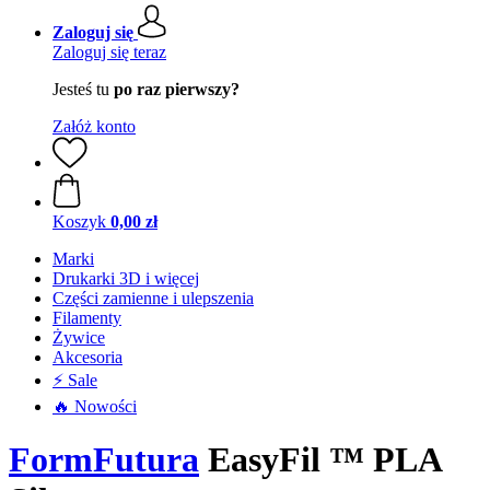
Zaloguj się
Zaloguj się teraz
Jesteś tu
po raz pierwszy?
Załóż konto
Koszyk
0,00 zł
Marki
Drukarki 3D i więcej
Części zamienne i ulepszenia
Filamenty
Żywice
Akcesoria
⚡ Sale
🔥 Nowości
FormFutura
EasyFil ™ PLA