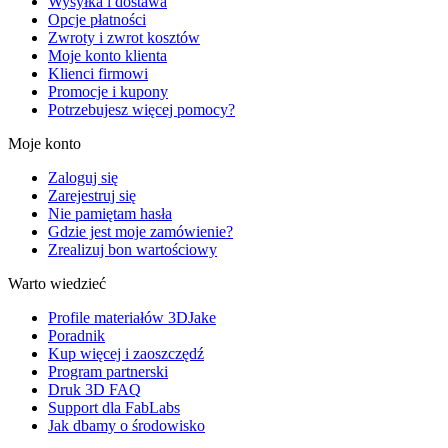
Wysyłka i dostawa
Opcje płatności
Zwroty i zwrot kosztów
Moje konto klienta
Klienci firmowi
Promocje i kupony
Potrzebujesz więcej pomocy?
Moje konto
Zaloguj się
Zarejestruj się
Nie pamiętam hasła
Gdzie jest moje zamówienie?
Zrealizuj bon wartościowy
Warto wiedzieć
Profile materiałów 3DJake
Poradnik
Kup więcej i zaoszczędź
Program partnerski
Druk 3D FAQ
Support dla FabLabs
Jak dbamy o środowisko