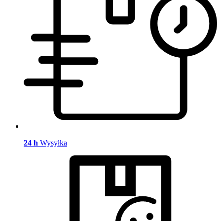
24 h
Wysyłka