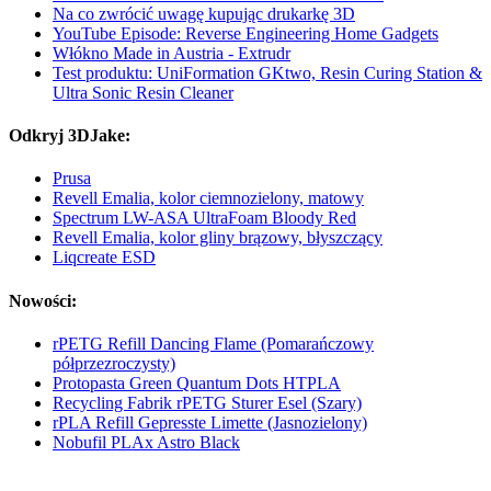
Na co zwrócić uwagę kupując drukarkę 3D
YouTube Episode: Reverse Engineering Home Gadgets
Włókno Made in Austria - Extrudr
Test produktu: UniFormation GKtwo, Resin Curing Station &
Ultra Sonic Resin Cleaner
Odkryj 3DJake:
Prusa
Revell Emalia, kolor ciemnozielony, matowy
Spectrum LW-ASA UltraFoam Bloody Red
Revell Emalia, kolor gliny brązowy, błyszczący
Liqcreate ESD
Nowości:
rPETG Refill Dancing Flame (Pomarańczowy
półprzezroczysty)
Protopasta Green Quantum Dots HTPLA
Recycling Fabrik rPETG Sturer Esel (Szary)
rPLA Refill Gepresste Limette (Jasnozielony)
Nobufil PLAx Astro Black