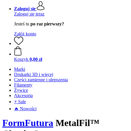
Zaloguj się
Zaloguj się teraz
Jesteś tu
po raz pierwszy?
Załóż konto
Koszyk
0,00 zł
Marki
Drukarki 3D i więcej
Części zamienne i ulepszenia
Filamenty
Żywice
Akcesoria
⚡ Sale
🔥 Nowości
FormFutura
MetalFil™