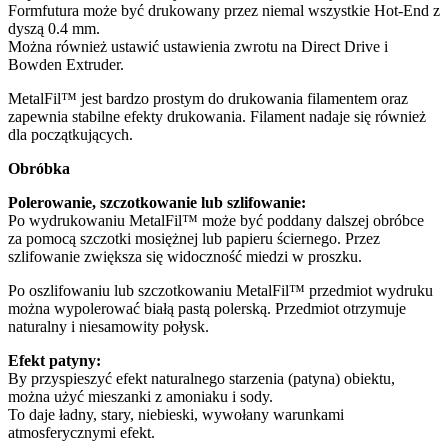
Formfutura może być drukowany przez niemal wszystkie Hot-End z
dyszą 0.4 mm.
Można również ustawić ustawienia zwrotu na Direct Drive i
Bowden Extruder.
MetalFil™ jest bardzo prostym do drukowania filamentem oraz
zapewnia stabilne efekty drukowania. Filament nadaje się również
dla początkujących.
Obróbka
Polerowanie, szczotkowanie lub szlifowanie:
Po wydrukowaniu MetalFil™ może być poddany dalszej obróbce
za pomocą szczotki mosiężnej lub papieru ściernego. Przez
szlifowanie zwiększa się widoczność miedzi w proszku.
Po oszlifowaniu lub szczotkowaniu MetalFil™ przedmiot wydruku
można wypolerować białą pastą polerską. Przedmiot otrzymuje
naturalny i niesamowity połysk.
Efekt patyny:
By przyspieszyć efekt naturalnego starzenia (patyna) obiektu,
można użyć mieszanki z amoniaku i sody.
To daje ładny, stary, niebieski, wywołany warunkami
atmosferycznymi efekt.