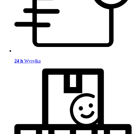
24 h
Wysyłka