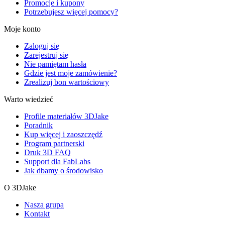
Promocje i kupony
Potrzebujesz więcej pomocy?
Moje konto
Zaloguj się
Zarejestruj się
Nie pamiętam hasła
Gdzie jest moje zamówienie?
Zrealizuj bon wartościowy
Warto wiedzieć
Profile materiałów 3DJake
Poradnik
Kup więcej i zaoszczędź
Program partnerski
Druk 3D FAQ
Support dla FabLabs
Jak dbamy o środowisko
O 3DJake
Nasza grupa
Kontakt