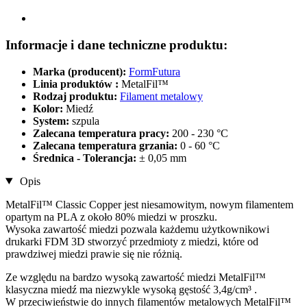
Informacje i dane techniczne produktu:
Marka (producent):
FormFutura
Linia produktów :
MetalFil™
Rodzaj produktu:
Filament metalowy
Kolor:
Miedź
System:
szpula
Zalecana temperatura pracy:
200 - 230 °C
Zalecana temperatura grzania:
0 - 60 °C
Średnica - Tolerancja:
± 0,05 mm
Opis
MetalFil™ Classic Copper jest niesamowitym, nowym filamentem
opartym na PLA z około 80% miedzi w proszku.
Wysoka zawartość miedzi pozwala każdemu użytkownikowi
drukarki FDM 3D stworzyć przedmioty z miedzi, które od
prawdziwej miedzi prawie się nie różnią.
Ze względu na bardzo wysoką zawartość miedzi MetalFil™
klasyczna miedź ma niezwykle wysoką gęstość 3,4g/cm³ .
W przeciwieństwie do innych filamentów metalowych MetalFil™