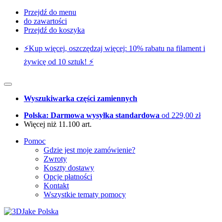
Przejdź do menu
do zawartości
Przejdź do koszyka
⚡️Kup więcej, oszczędzaj więcej: 10% rabatu na filament i
żywicę od 10 sztuk! ⚡️
Wyszukiwarka części zamiennych
Polska: Darmowa wysyłka standardowa
od 229,00 zł
Więcej niż 11.100 art.
Pomoc
Gdzie jest moje zamówienie?
Zwroty
Koszty dostawy
Opcje płatności
Kontakt
Wszystkie tematy pomocy