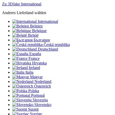
Zu 3DJake International
Anderes Lieferland wählen
International
Belgien
Belgique
België
България
Česká republika
Deutschland
España
France
Hrvatska
Ireland
Italia
Magyar
Nederland
Österreich
Polska
Portugal
Slovenija
Slovensko
Suomi
Sverige