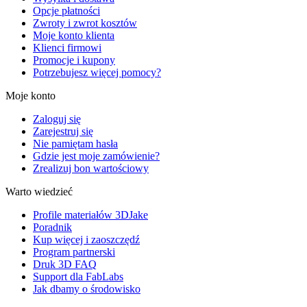
Opcje płatności
Zwroty i zwrot kosztów
Moje konto klienta
Klienci firmowi
Promocje i kupony
Potrzebujesz więcej pomocy?
Moje konto
Zaloguj się
Zarejestruj się
Nie pamiętam hasła
Gdzie jest moje zamówienie?
Zrealizuj bon wartościowy
Warto wiedzieć
Profile materiałów 3DJake
Poradnik
Kup więcej i zaoszczędź
Program partnerski
Druk 3D FAQ
Support dla FabLabs
Jak dbamy o środowisko