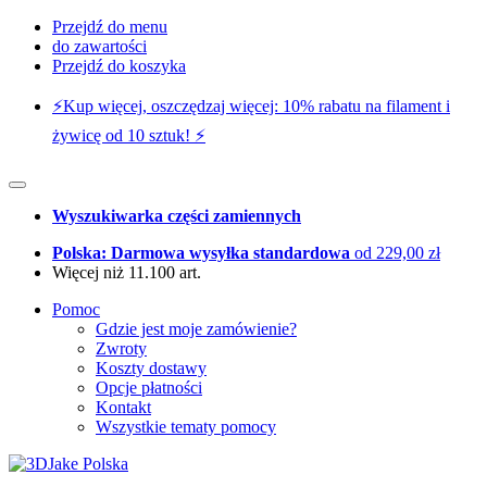
Przejdź do menu
do zawartości
Przejdź do koszyka
⚡️Kup więcej, oszczędzaj więcej: 10% rabatu na filament i
żywicę od 10 sztuk! ⚡️
Wyszukiwarka części zamiennych
Polska: Darmowa wysyłka standardowa
od 229,00 zł
Więcej niż 11.100 art.
Pomoc
Gdzie jest moje zamówienie?
Zwroty
Koszty dostawy
Opcje płatności
Kontakt
Wszystkie tematy pomocy