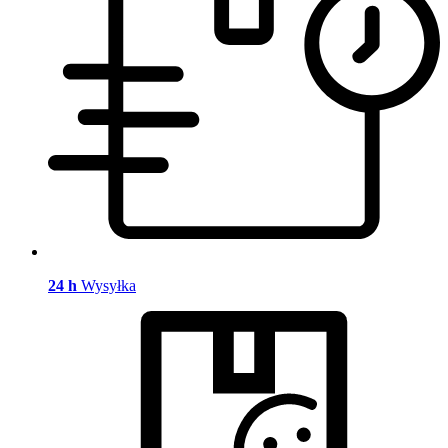
24 h
Wysyłka