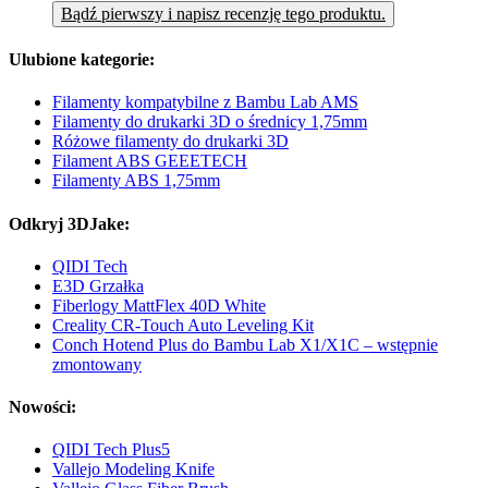
Bądź pierwszy i napisz recenzję tego produktu.
Ulubione kategorie:
Filamenty kompatybilne z Bambu Lab AMS
Filamenty do drukarki 3D o średnicy 1,75mm
Różowe filamenty do drukarki 3D
Filament ABS GEEETECH
Filamenty ABS 1,75mm
Odkryj 3DJake:
QIDI Tech
E3D Grzałka
Fiberlogy MattFlex 40D White
Creality CR-Touch Auto Leveling Kit
Conch Hotend Plus do Bambu Lab X1/X1C – wstępnie
zmontowany
Nowości:
QIDI Tech Plus5
Vallejo Modeling Knife