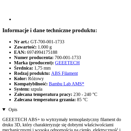
Informacje i dane techniczne produktu:
Nr art.:
GT-700-001-1733
Zawartość:
1.000 g
EAN:
6974994175188
Numer producenta:
700-001-1733
Marka (producent):
GEEETECH
Średnica:
1,75 mm
Rodzaj produktu:
ABS Filament
Kolor:
Różowy
Kompatybilność:
Bambu Lab AMS*
System:
szpula
Zalecana temperatura pracy:
230 - 240 °C
Zalecana temperatura grzania:
85 °C
Opis
GEEETECH ABS+ to wytrzymały termoplastyczny filament do
druku 3D, który charakteryzuje się dobrymi właściwościami
mechanicznymi i wysoką odpornością na ciepło, elektryczność i