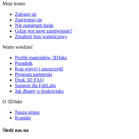
Moje konto
Zaloguj się
Zarejestruj się
Nie pamiętam hasła
Gdzie jest moje zamówienie?
Zrealizuj bon wartościowy
Warto wiedzieć
Profile materiałów 3DJake
Poradnik
Kup więcej i zaoszczędź
Program partnerski
Druk 3D FAQ
Support dla FabLabs
Jak dbamy o środowisko
O 3DJake
Nasza grupa
Kontakt
Śledź nas na