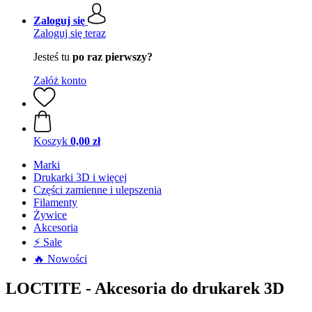
Zaloguj się
Zaloguj się teraz
Jesteś tu
po raz pierwszy?
Załóż konto
Koszyk
0,00 zł
Marki
Drukarki 3D i więcej
Części zamienne i ulepszenia
Filamenty
Żywice
Akcesoria
⚡ Sale
🔥 Nowości
LOCTITE - Akcesoria do drukarek 3D