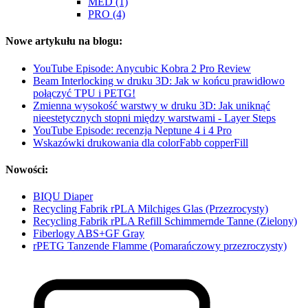
MED (1)
PRO (4)
Nowe artykułu na blogu:
YouTube Episode: Anycubic Kobra 2 Pro Review
Beam Interlocking w druku 3D: Jak w końcu prawidłowo
połączyć TPU i PETG!
Zmienna wysokość warstwy w druku 3D: Jak uniknąć
nieestetycznych stopni między warstwami - Layer Steps
YouTube Episode: recenzja Neptune 4 i 4 Pro
Wskazówki drukowania dla colorFabb copperFill
Nowości:
BIQU Diaper
Recycling Fabrik rPLA Milchiges Glas (Przezrocysty)
Recycling Fabrik rPLA Refill Schimmernde Tanne (Zielony)
Fiberlogy ABS+GF Gray
rPETG Tanzende Flamme (Pomarańczowy przezroczysty)