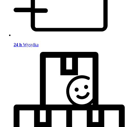
24 h
Wysyłka