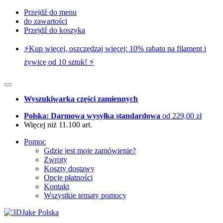
Przejdź do menu
do zawartości
Przejdź do koszyka
⚡️Kup więcej, oszczędzaj więcej: 10% rabatu na filament i
żywicę od 10 sztuk! ⚡️
Wyszukiwarka części zamiennych
Polska: Darmowa wysyłka standardowa
od 229,00 zł
Więcej niż 11.100 art.
Pomoc
Gdzie jest moje zamówienie?
Zwroty
Koszty dostawy
Opcje płatności
Kontakt
Wszystkie tematy pomocy