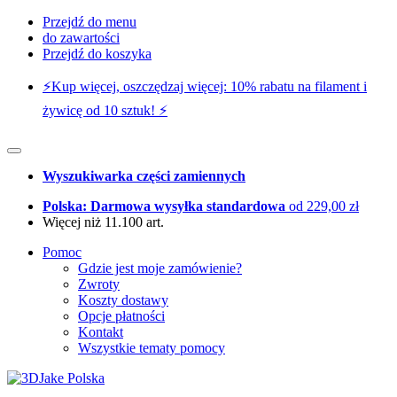
Przejdź do menu
do zawartości
Przejdź do koszyka
⚡️Kup więcej, oszczędzaj więcej: 10% rabatu na filament i
żywicę od 10 sztuk! ⚡️
Wyszukiwarka części zamiennych
Polska: Darmowa wysyłka standardowa
od 229,00 zł
Więcej niż 11.100 art.
Pomoc
Gdzie jest moje zamówienie?
Zwroty
Koszty dostawy
Opcje płatności
Kontakt
Wszystkie tematy pomocy