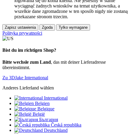
logowania się do konta klienta. Nie jesteśmy w stanie
wyciągnąć żadnych wniosków na temat użytkownika, a
wszelkie dane zgromadzone w ten sposób nigdy nie zostaną
przekazane stronom trzecim.
Zapisz ustawienia
Zgoda
Tylko wymagane
Polityka prywatności
Bist du im richtigen Shop?
Bitte wechsle zum Land
, das mit deiner Lieferadresse
übereinstimmt.
Zu 3DJake International
Anderes Lieferland wählen
International
Belgien
Belgique
België
България
Česká republika
Deutschland