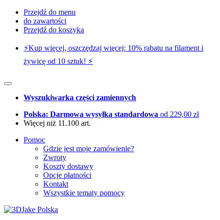
Przejdź do menu
do zawartości
Przejdź do koszyka
⚡️Kup więcej, oszczędzaj więcej: 10% rabatu na filament i
żywicę od 10 sztuk! ⚡️
Wyszukiwarka części zamiennych
Polska: Darmowa wysyłka standardowa
od 229,00 zł
Więcej niż 11.100 art.
Pomoc
Gdzie jest moje zamówienie?
Zwroty
Koszty dostawy
Opcje płatności
Kontakt
Wszystkie tematy pomocy