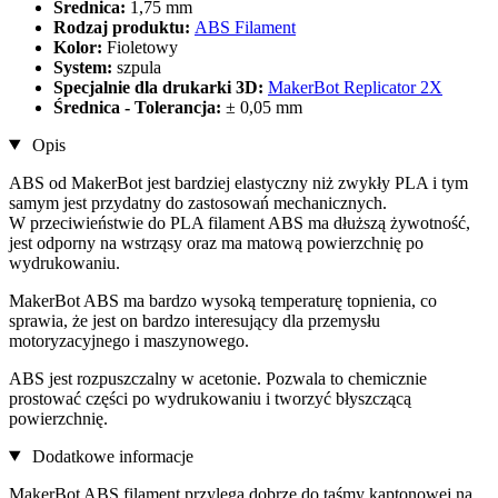
Średnica:
1,75 mm
Rodzaj produktu:
ABS Filament
Kolor:
Fioletowy
System:
szpula
Specjalnie dla drukarki 3D:
MakerBot Replicator 2X
Średnica - Tolerancja:
± 0,05 mm
Opis
ABS od MakerBot jest bardziej elastyczny niż zwykły PLA i tym
samym jest przydatny do zastosowań mechanicznych.
W przeciwieństwie do PLA filament ABS ma dłuższą żywotność,
jest odporny na wstrząsy oraz ma matową powierzchnię po
wydrukowaniu.
MakerBot ABS ma bardzo wysoką temperaturę topnienia, co
sprawia, że jest on bardzo interesujący dla przemysłu
motoryzacyjnego i maszynowego.
ABS jest rozpuszczalny w acetonie. Pozwala to chemicznie
prostować części po wydrukowaniu i tworzyć błyszczącą
powierzchnię.
Dodatkowe informacje
MakerBot ABS filament przylega dobrze do taśmy kaptonowej na