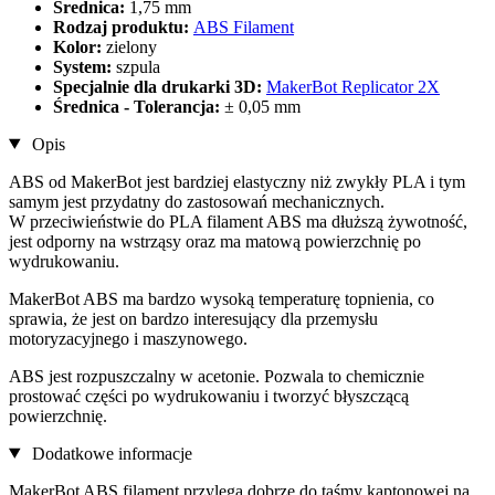
Średnica:
1,75 mm
Rodzaj produktu:
ABS Filament
Kolor:
zielony
System:
szpula
Specjalnie dla drukarki 3D:
MakerBot Replicator 2X
Średnica - Tolerancja:
± 0,05 mm
Opis
ABS od MakerBot jest bardziej elastyczny niż zwykły PLA i tym
samym jest przydatny do zastosowań mechanicznych.
W przeciwieństwie do PLA filament ABS ma dłuższą żywotność,
jest odporny na wstrząsy oraz ma matową powierzchnię po
wydrukowaniu.
MakerBot ABS ma bardzo wysoką temperaturę topnienia, co
sprawia, że jest on bardzo interesujący dla przemysłu
motoryzacyjnego i maszynowego.
ABS jest rozpuszczalny w acetonie. Pozwala to chemicznie
prostować części po wydrukowaniu i tworzyć błyszczącą
powierzchnię.
Dodatkowe informacje
MakerBot ABS filament przylega dobrze do taśmy kaptonowej na