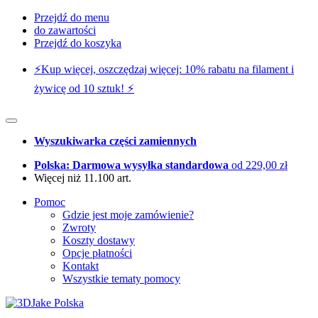
Przejdź do menu
do zawartości
Przejdź do koszyka
⚡️Kup więcej, oszczędzaj więcej: 10% rabatu na filament i
żywicę od 10 sztuk! ⚡️
Wyszukiwarka części zamiennych
Polska: Darmowa wysyłka standardowa
od 229,00 zł
Więcej niż 11.100 art.
Pomoc
Gdzie jest moje zamówienie?
Zwroty
Koszty dostawy
Opcje płatności
Kontakt
Wszystkie tematy pomocy