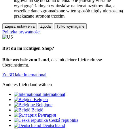
logowania się do konta klienta. Nie jesteśmy w stanie
wyciągnąć żadnych wniosków na temat użytkownika, a
wszelkie dane zgromadzone w ten sposób nigdy nie zostaną
przekazane stronom trzecim.
Zapisz ustawienia
Zgoda
Tylko wymagane
Polityka prywatności
Bist du im richtigen Shop?
Bitte wechsle zum Land
, das mit deiner Lieferadresse
übereinstimmt.
Zu 3DJake International
Anderes Lieferland wählen
International
Belgien
Belgique
België
България
Česká republika
Deutschland