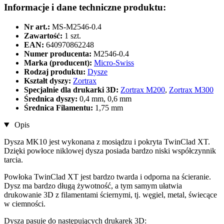
Informacje i dane techniczne produktu:
Nr art.:
MS-M2546-0.4
Zawartość:
1 szt.
EAN:
640970862248
Numer producenta:
M2546-0.4
Marka (producent):
Micro-Swiss
Rodzaj produktu:
Dysze
Kształt dyszy:
Zortrax
Specjalnie dla drukarki 3D:
Zortrax M200
,
Zortrax M300
Średnica dyszy:
0,4 mm, 0,6 mm
Średnica Filamentu:
1,75 mm
Opis
Dysza MK10 jest wykonana z mosiądzu i pokryta TwinClad XT.
Dzięki powłoce niklowej dysza posiada bardzo niski współczynnik
tarcia.
Powłoka TwinClad XT jest bardzo twarda i odporna na ścieranie.
Dysz ma bardzo długą żywotność, a tym samym ułatwia
drukowanie 3D z filamentami ściernymi, tj. węgiel, metal, świecące
w ciemności.
Dysza pasuje do następujących drukarek 3D: