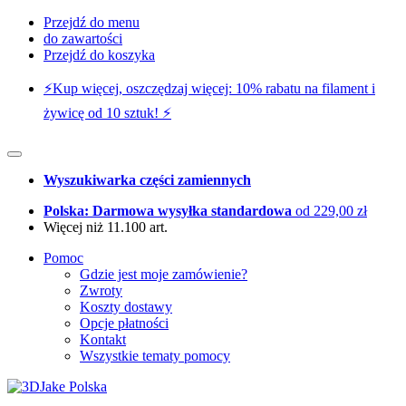
Przejdź do menu
do zawartości
Przejdź do koszyka
⚡️Kup więcej, oszczędzaj więcej: 10% rabatu na filament i
żywicę od 10 sztuk! ⚡️
Wyszukiwarka części zamiennych
Polska: Darmowa wysyłka standardowa
od 229,00 zł
Więcej niż 11.100 art.
Pomoc
Gdzie jest moje zamówienie?
Zwroty
Koszty dostawy
Opcje płatności
Kontakt
Wszystkie tematy pomocy