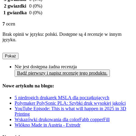
2 gwiazdki
0
(0%)
1 gwiazdka
0
(0%)
7
ocen
Brak opinii w języku: polski. Dostępne są 4 recenzje w innym
języku.
Pokaż
Nie jest dostępna żadna recenzja
Bądź pierwszy i napisz recenzję tego produktu.
Nowe artykułu na blogu:
5 niedrogich drukarek MSLA dla początkujących
Polymaker PolySonic PLA: Szybki druk wysokiej jakości
YouTube Episode: This is what will happen in 2025 in 3D
Printing
Wskazówki drukowania dla colorFabb copperFill
Włókno Made in Austria - Extrudr