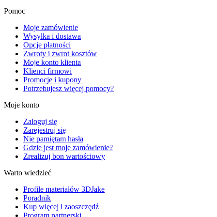
Pomoc
Moje zamówienie
Wysyłka i dostawa
Opcje płatności
Zwroty i zwrot kosztów
Moje konto klienta
Klienci firmowi
Promocje i kupony
Potrzebujesz więcej pomocy?
Moje konto
Zaloguj się
Zarejestruj się
Nie pamiętam hasła
Gdzie jest moje zamówienie?
Zrealizuj bon wartościowy
Warto wiedzieć
Profile materiałów 3DJake
Poradnik
Kup więcej i zaoszczędź
Program partnerski