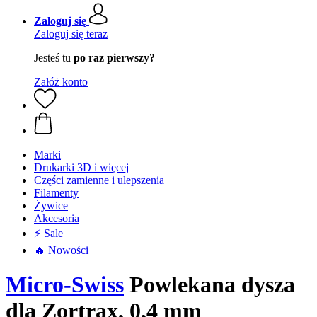
Zaloguj się
Zaloguj się teraz
Jesteś tu
po raz pierwszy?
Załóż konto
Marki
Drukarki 3D i więcej
Części zamienne i ulepszenia
Filamenty
Żywice
Akcesoria
⚡ Sale
🔥 Nowości
Micro-Swiss
Powlekana dysza
dla Zortrax, 0,4 mm