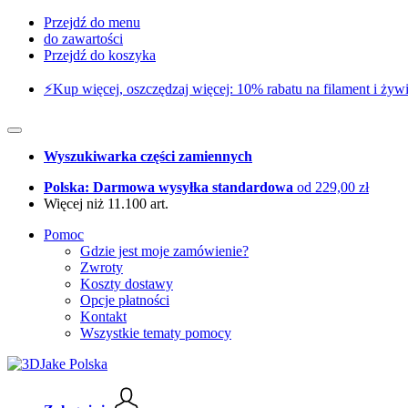
Przejdź do menu
do zawartości
Przejdź do koszyka
⚡️Kup więcej, oszczędzaj więcej: 10% rabatu na filament i żywi
Wyszukiwarka części zamiennych
Polska: Darmowa wysyłka standardowa
od 229,00 zł
Więcej niż 11.100 art.
Pomoc
Gdzie jest moje zamówienie?
Zwroty
Koszty dostawy
Opcje płatności
Kontakt
Wszystkie tematy pomocy