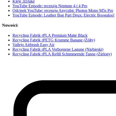
Kleje 3DJake
YouTube Episode: recenzja Neptune 4 i 4 Pro
Odcinek YouTube: recenzja Anycubic Photon Mono M5s Pro
YouTube Episode: Leather Bag Part Deux: Electric Boogaloo!
Nowości:
Recycling Fabrik rPLA Premium Matte Black
Recycling Fabrik rPETG Krumme Banane (Żółty)
Vallejo Airbrush Easy Air
Recycling Fabrik rPLA Verborgene Lagune (Niebieski)
Recycling Fabrik rPLA Refill Schimmernde Tanne (Zielony)