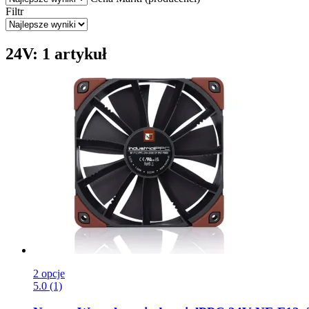
Filtr
24V: 1 artykuł
2 opcje
5.0 (1)