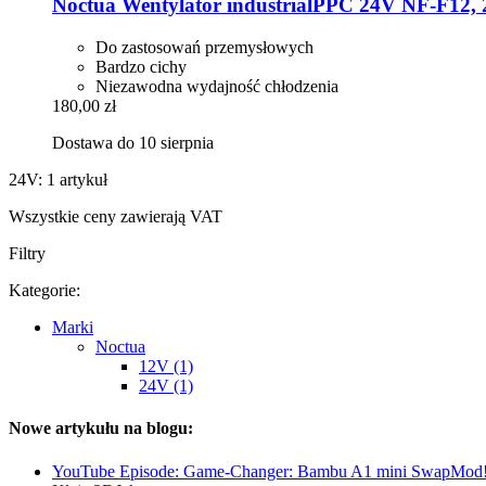
Noctua
Wentylator industrialPPC 24V NF-​F12
Do zastosowań przemysłowych
Bardzo cichy
Niezawodna wydajność chłodzenia
180,00 zł
Dostawa do 10 sierpnia
24V: 1 artykuł
Wszystkie ceny zawierają VAT
Filtry
Kategorie:
Marki
Noctua
12V (1)
24V (1)
Nowe artykułu na blogu:
YouTube Episode: Game-Changer: Bambu A1 mini SwapMod