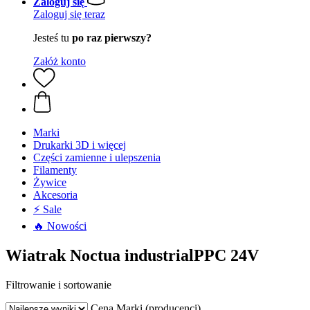
Zaloguj się
Zaloguj się teraz
Jesteś tu
po raz pierwszy?
Załóż konto
Marki
Drukarki 3D i więcej
Części zamienne i ulepszenia
Filamenty
Żywice
Akcesoria
⚡ Sale
🔥 Nowości
Wiatrak Noctua industrialPPC 24V
Filtrowanie i sortowanie
Cena
Marki (producenci)