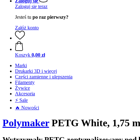
Zaloguj się
Zaloguj się teraz
Jesteś tu
po raz pierwszy?
Załóż konto
Koszyk
0,00 zł
Marki
Drukarki 3D i więcej
Części zamienne i ulepszenia
Filamenty
Żywice
Akcesoria
⚡ Sale
🔥 Nowości
Polymaker
PETG White, 1,75 m
Wytrzymały PETG zoptymalizowany pod k