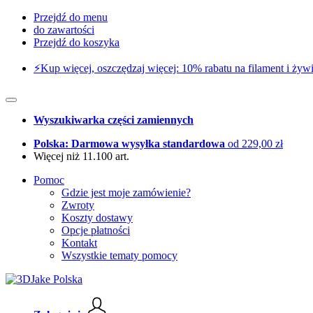
Przejdź do menu
do zawartości
Przejdź do koszyka
⚡️Kup więcej, oszczędzaj więcej: 10% rabatu na filament i żywi
Wyszukiwarka części zamiennych
Polska: Darmowa wysyłka standardowa
od 229,00 zł
Więcej niż 11.100 art.
Pomoc
Gdzie jest moje zamówienie?
Zwroty
Koszty dostawy
Opcje płatności
Kontakt
Wszystkie tematy pomocy