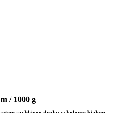
m / 1000 g
ątem szybkiego druku w kolorze białym