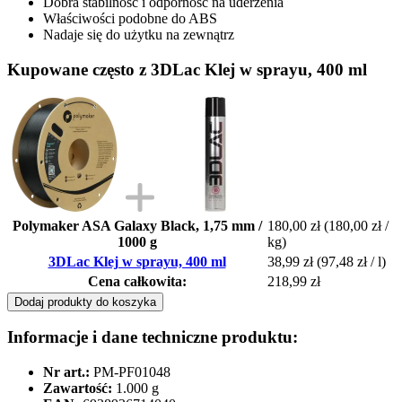
Dobra stabilność i odporność na uderzenia
Właściwości podobne do ABS
Nadaje się do użytku na zewnątrz
Kupowane często z 3DLac Klej w sprayu, 400 ml
Polymaker ASA Galaxy Black, 1,75 mm /
180,00 zł
(180,00 zł /
1000 g
kg)
3DLac Klej w sprayu, 400 ml
38,99 zł
(97,48 zł / l)
Cena całkowita:
218,99 zł
Dodaj produkty do koszyka
Informacje i dane techniczne produktu:
Nr art.:
PM-PF01048
Zawartość:
1.000 g