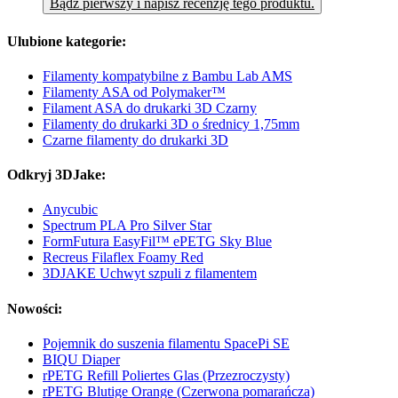
Bądź pierwszy i napisz recenzję tego produktu.
Ulubione kategorie:
Filamenty kompatybilne z Bambu Lab AMS
Filamenty ASA od Polymaker™
Filament ASA do drukarki 3D Czarny
Filamenty do drukarki 3D o średnicy 1,75mm
Czarne filamenty do drukarki 3D
Odkryj 3DJake:
Anycubic
Spectrum PLA Pro Silver Star
FormFutura EasyFil™ ePETG Sky Blue
Recreus Filaflex Foamy Red
3DJAKE Uchwyt szpuli z filamentem
Nowości:
Pojemnik do suszenia filamentu SpacePi SE
BIQU Diaper
rPETG Refill Poliertes Glas (Przezroczysty)
rPETG Blutige Orange (Czerwona pomarańcza)