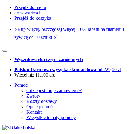
Przejdź do menu
do zawartości
Przejdź do koszyka
⚡️Kup więcej, oszczędzaj więcej: 10% rabatu na filament i
żywicę od 10 sztuk! ⚡️
Wyszukiwarka części zamiennych
Polska: Darmowa wysyłka standardowa
od 229,00 zł
Więcej niż 11.100 art.
Pomoc
Gdzie jest moje zamówienie?
Zwroty
Koszty dostawy
Opcje płatności
Kontakt
Wszystkie tematy pomocy