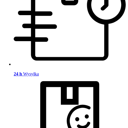
24 h
Wysyłka