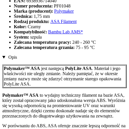
EAN:
6938936714040
Numer producenta:
PF01048
Marka (producent):
Polymaker
Średnica:
1,75 mm
Rodzaj produktu:
ASA Filament
Kolor:
Czarny
Kompatybilność:
Bambu Lab AMS*
System:
szpula
Zalecana temperatura pracy:
240 - 260 °C
Zalecana temperatura grzania:
75 - 95 °C
Opis
Polymaker™ ASA
jest następcą
PolyLite ASA
. Materiał i jego
właściwości nie uległy zmianie. Należy pamiętać, że w okresie
zmiany nazwy może się zdarzyć otrzymanie starego opakowania
PolyLite ASA.
Polymaker™ ASA
to wydajny techniczny filament na bazie ASA,
który został opracowany jako udoskonalona wersja ABS. Wyróżnia
się wysoką odpornością na promieniowanie UV oraz warunki
atmosferyczne, dzięki czemu doskonale nadaje się do elementów
przeznaczonych do długotrwałego użytkowania na zewnątrz.
W porównaniu do ABS, ASA oferuje znacznie lepszą odporność na