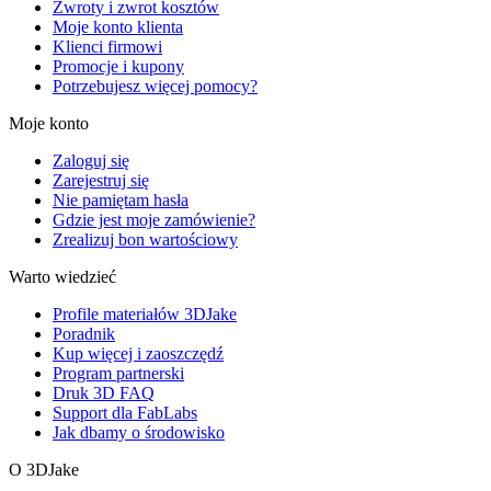
Zwroty i zwrot kosztów
Moje konto klienta
Klienci firmowi
Promocje i kupony
Potrzebujesz więcej pomocy?
Moje konto
Zaloguj się
Zarejestruj się
Nie pamiętam hasła
Gdzie jest moje zamówienie?
Zrealizuj bon wartościowy
Warto wiedzieć
Profile materiałów 3DJake
Poradnik
Kup więcej i zaoszczędź
Program partnerski
Druk 3D FAQ
Support dla FabLabs
Jak dbamy o środowisko
O 3DJake