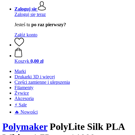
Zaloguj się
Zaloguj się teraz
Jesteś tu
po raz pierwszy?
Załóż konto
Koszyk
0,00 zł
Marki
Drukarki 3D i więcej
Części zamienne i ulepszenia
Filamenty
Żywice
Akcesoria
⚡ Sale
🔥 Nowości
Polymaker
PolyLite Silk PLA