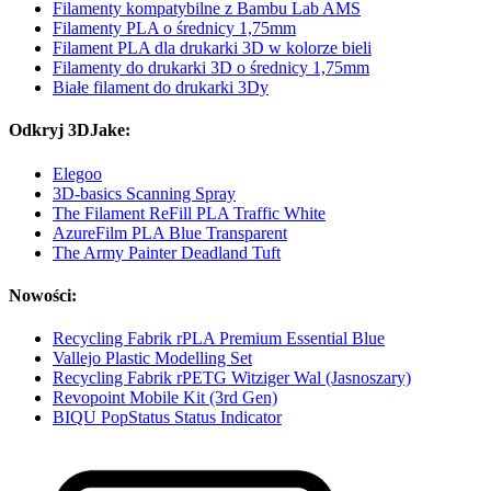
Filamenty kompatybilne z Bambu Lab AMS
Filamenty PLA o średnicy 1,75mm
Filament PLA dla drukarki 3D w kolorze bieli
Filamenty do drukarki 3D o średnicy 1,75mm
Białe filament do drukarki 3Dy
Odkryj 3DJake:
Elegoo
3D-basics Scanning Spray
The Filament ReFill PLA Traffic White
AzureFilm PLA Blue Transparent
The Army Painter Deadland Tuft
Nowości:
Recycling Fabrik rPLA Premium Essential Blue
Vallejo Plastic Modelling Set
Recycling Fabrik rPETG Witziger Wal (Jasnoszary)
Revopoint Mobile Kit (3rd Gen)
BIQU PopStatus Status Indicator