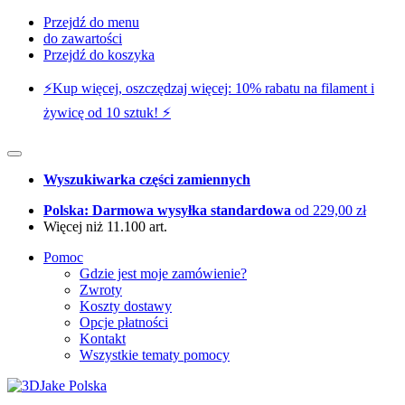
Przejdź do menu
do zawartości
Przejdź do koszyka
⚡️Kup więcej, oszczędzaj więcej: 10% rabatu na filament i
żywicę od 10 sztuk! ⚡️
Wyszukiwarka części zamiennych
Polska: Darmowa wysyłka standardowa
od 229,00 zł
Więcej niż 11.100 art.
Pomoc
Gdzie jest moje zamówienie?
Zwroty
Koszty dostawy
Opcje płatności
Kontakt
Wszystkie tematy pomocy