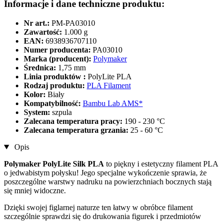
Informacje i dane techniczne produktu:
Nr art.:
PM-PA03010
Zawartość:
1.000 g
EAN:
6938936707110
Numer producenta:
PA03010
Marka (producent):
Polymaker
Średnica:
1,75 mm
Linia produktów :
PolyLite PLA
Rodzaj produktu:
PLA Filament
Kolor:
Biały
Kompatybilność:
Bambu Lab AMS*
System:
szpula
Zalecana temperatura pracy:
190 - 230 °C
Zalecana temperatura grzania:
25 - 60 °C
Opis
Polymaker PolyLite Silk PLA
to piękny i estetyczny filament PLA
o jedwabistym połysku! Jego specjalne wykończenie sprawia, że
poszczególne warstwy nadruku na powierzchniach bocznych stają
się mniej widoczne.
Dzięki swojej figlarnej naturze ten łatwy w obróbce filament
szczególnie sprawdzi się do drukowania figurek i przedmiotów