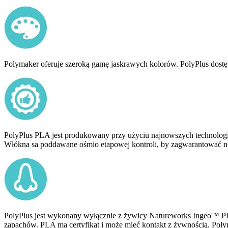
Polymaker oferuje szeroką gamę jaskrawych kolorów. PolyPlus dostęp
PolyPlus PLA jest produkowany przy użyciu najnowszych technologi
Włókna sa poddawane ośmio etapowej kontroli, by zagwarantować ni
PolyPlus jest wykonany wyłącznie z żywicy Natureworks Ingeo™ PL
zapachów. PLA ma certyfikat i może mieć kontakt z żywnością. Poly