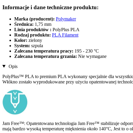
Informacje i dane techniczne produktu:
Marka (producent):
Polymaker
Średnica:
1,75 mm
Linia produktów :
PolyPlus PLA
Rodzaj produktu:
PLA Filament
Kolor:
zielony
System:
szpula
Zalecana temperatura pracy:
195 - 230 °C
Zalecana temperatura grzania:
Nie wymagane
Opis
PolyPlus™ PLA to premium PLA wykonany specjalnie dla wszystk
Włókno zostało wyprodukowane przy użyciu opatentowanej technolog
Jam Free™: Opatentowana technologia Jam Free™ stabilizuje odpo
mają bardzo wysoką temperaturę mięknienia około 140°C, Jest to o