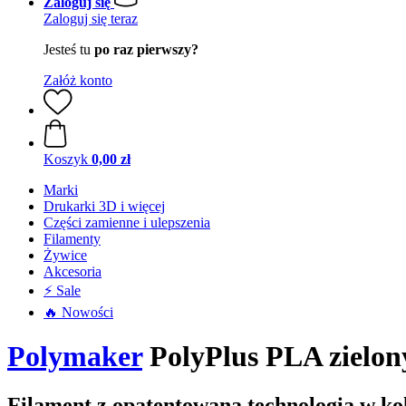
Zaloguj się
Zaloguj się teraz
Jesteś tu
po raz pierwszy?
Załóż konto
Koszyk
0,00 zł
Marki
Drukarki 3D i więcej
Części zamienne i ulepszenia
Filamenty
Żywice
Akcesoria
⚡ Sale
🔥 Nowości
Polymaker
PolyPlus PLA zielon
Filament z opatentowaną technologią w ko