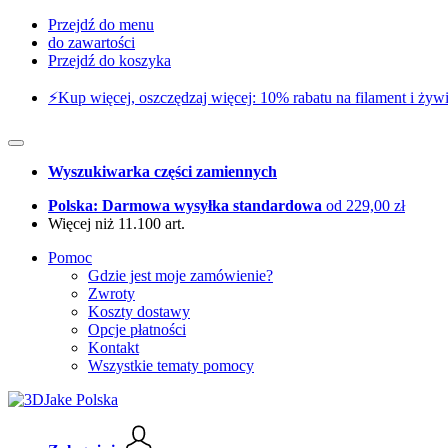
Przejdź do menu
do zawartości
Przejdź do koszyka
⚡️Kup więcej, oszczędzaj więcej: 10% rabatu na filament i żywi
Wyszukiwarka części zamiennych
Polska: Darmowa wysyłka standardowa
od 229,00 zł
Więcej niż 11.100 art.
Pomoc
Gdzie jest moje zamówienie?
Zwroty
Koszty dostawy
Opcje płatności
Kontakt
Wszystkie tematy pomocy