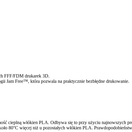
ich FFF/FDM drukarek 3D.
ii Jam Free™, która pozwala na praktycznie bezbłędne drukowanie.
rność cieplną włókien PLA. Odbywa się to przy użyciu najnowszych
 około 80°C więcej niż u pozostałych włókien PLA. Prawdopodobieńst