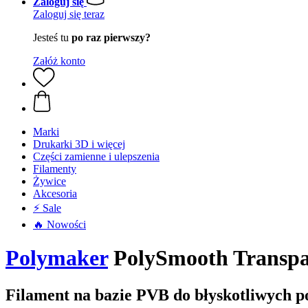
Zaloguj się
Zaloguj się teraz
Jesteś tu
po raz pierwszy?
Załóż konto
Marki
Drukarki 3D i więcej
Części zamienne i ulepszenia
Filamenty
Żywice
Akcesoria
⚡ Sale
🔥 Nowości
Polymaker
PolySmooth Transpar
Filament na bazie PVB do błyskotliwych 