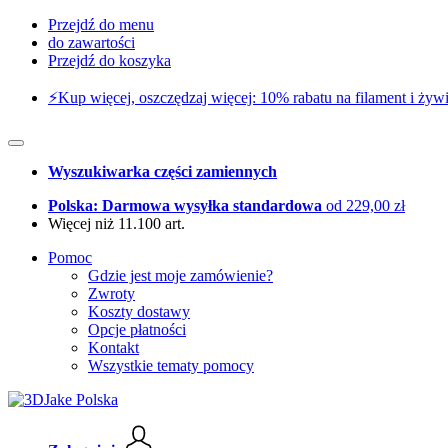
Przejdź do menu
do zawartości
Przejdź do koszyka
⚡️Kup więcej, oszczędzaj więcej: 10% rabatu na filament i żywi
Wyszukiwarka części zamiennych
Polska: Darmowa wysyłka standardowa
od 229,00 zł
Więcej niż 11.100 art.
Pomoc
Gdzie jest moje zamówienie?
Zwroty
Koszty dostawy
Opcje płatności
Kontakt
Wszystkie tematy pomocy