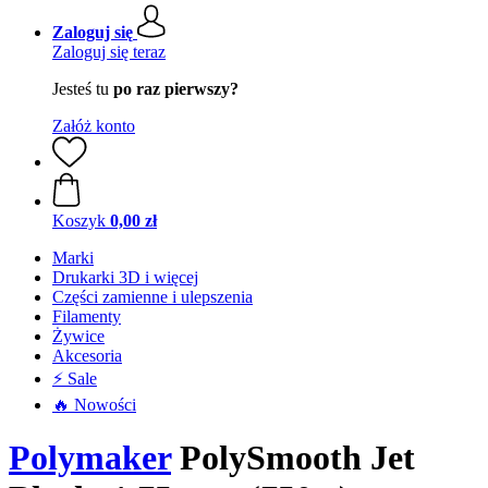
Zaloguj się
Zaloguj się teraz
Jesteś tu
po raz pierwszy?
Załóż konto
Koszyk
0,00 zł
Marki
Drukarki 3D i więcej
Części zamienne i ulepszenia
Filamenty
Żywice
Akcesoria
⚡ Sale
🔥 Nowości
Polymaker
PolySmooth Jet