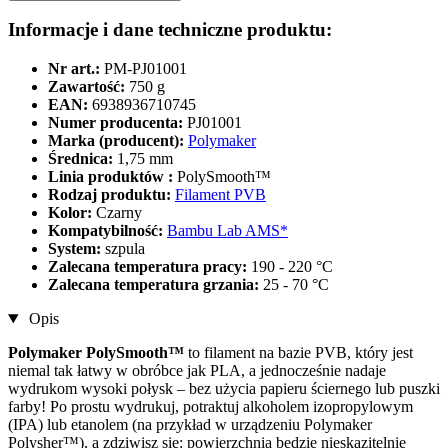
Informacje i dane techniczne produktu:
Nr art.:
PM-PJ01001
Zawartość:
750 g
EAN:
6938936710745
Numer producenta:
PJ01001
Marka (producent):
Polymaker
Średnica:
1,75 mm
Linia produktów :
PolySmooth™
Rodzaj produktu:
Filament PVB
Kolor:
Czarny
Kompatybilność:
Bambu Lab AMS*
System:
szpula
Zalecana temperatura pracy:
190 - 220 °C
Zalecana temperatura grzania:
25 - 70 °C
Opis
Polymaker PolySmooth™
to filament na bazie PVB, który
jest
niemal tak łatwy w obróbce jak PLA, a jednocześnie nadaje
wydrukom wysoki połysk – bez użycia papieru ściernego lub puszki
farby! Po prostu wydrukuj, potraktuj alkoholem izopropylowym
(IPA) lub etanolem (na przykład w urządzeniu Polymaker
Polysher™), a zdziwisz się: powierzchnia będzie nieskazitelnie