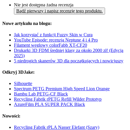
Nie jest dostępna żadna recenzja
Bądź pierwszy i napisz recenzję tego produktu.
Nowe artykułu na blogu:
Jak korzystać z funkcji Fuzzy Skin w Cura
YouTube Episode: recenzja Neptune 4 i 4 Pro
Filament węglowy colorFabb XT-CF20
Drukarki 3D FDM średniej klasy za około 2000 zł! (Edycja
2025)
5 niedrogich skanerów 3D dla początkujących i nowicjuszy
Odkryj 3DJake:
Silhouette
Spectrum PETG Premium High Speed Lion Orange
Bambu Lab PETG-CF Black
Recycling Fabrik rPETG Refill Wilder Prototyp
AzureFilm PLA SUPER PACK Black
Nowości:
Recycling Fabrik rPLA Nasser Elefant (Szary)