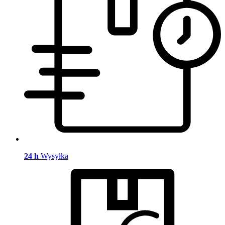
24 h
Wysyłka