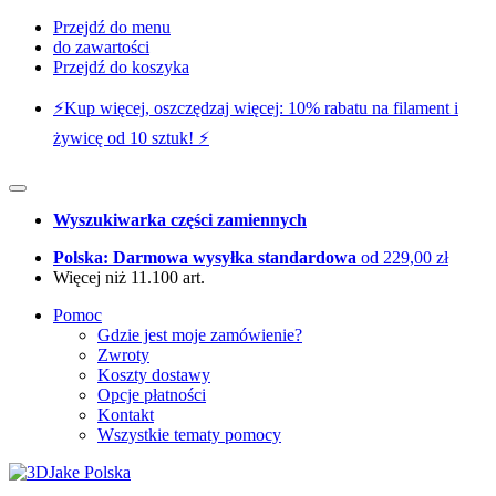
Przejdź do menu
do zawartości
Przejdź do koszyka
⚡️Kup więcej, oszczędzaj więcej: 10% rabatu na filament i
żywicę od 10 sztuk! ⚡️
Wyszukiwarka części zamiennych
Polska: Darmowa wysyłka standardowa
od 229,00 zł
Więcej niż 11.100 art.
Pomoc
Gdzie jest moje zamówienie?
Zwroty
Koszty dostawy
Opcje płatności
Kontakt
Wszystkie tematy pomocy