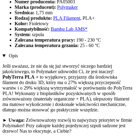
Numer producenta:
PA05003
Marka (producent):
Polymaker
Średnica:
1,75 mm
Rodzaj produktu:
PLA Filament
, PLA+
Kolor:
Fioletowy
Kompatybilność:
Bambu Lab AMS*
System:
szpula
Zalecana temperatura pracy:
190 - 230 °C
Zalecana temperatura grzania:
25 - 60 °C
Opis
Jeśli uważasz, że nie da się już stworzyć niczego bardziej
jakościowego, to Polymaker udowodni Ci, że jest inaczej!
PolyTerra PLA
+
to wyjątkowy, przyjazny dla środowiska
filament do druku 3D, który ma o 27% większą przyczepność
warstw i o 29% większą wytrzymałość w porównaniu do PolyTerra
PLA! Wykonany z bioplastików pozyskiwanych w sposób
zrównoważony (materiały organiczne + PLA), ulepszony filament
ma matowe wykończenie i doskonałe właściwości mechaniczne,
dlatego można stosować go praktycznie wszędzie.
►
Uwaga:
Zrównoważony rozwój to najwyższy priorytet w firmie
Polymaker! Przy zakupie każdej pojedynczej szpuli sadzone jest
drzewo! Nas to ekscytuje, a Ciebie?