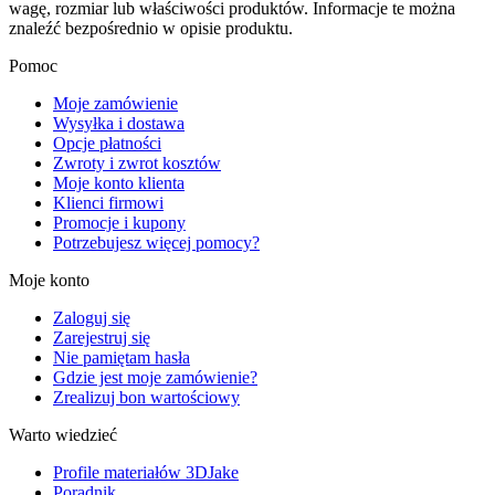
wagę, rozmiar lub właściwości produktów. Informacje te można
znaleźć bezpośrednio w opisie produktu.
Pomoc
Moje zamówienie
Wysyłka i dostawa
Opcje płatności
Zwroty i zwrot kosztów
Moje konto klienta
Klienci firmowi
Promocje i kupony
Potrzebujesz więcej pomocy?
Moje konto
Zaloguj się
Zarejestruj się
Nie pamiętam hasła
Gdzie jest moje zamówienie?
Zrealizuj bon wartościowy
Warto wiedzieć
Profile materiałów 3DJake
Poradnik