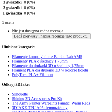
3 gwiazdki
0
(0%)
2 gwiazdki
0
(0%)
1 gwiazdka
0
(0%)
1
ocena
Nie jest dostępna żadna recenzja
Bądź pierwszy i napisz recenzję tego produktu.
Ulubione kategorie:
Filamenty kompatybilne z Bambu Lab AMS
Filamenty PLA o średnicy 1,75mm
Filamenty do drukarki 3D o średnicy 1,75mm
Filament PLA dla drukarki 3D w kolorze fioletu
PolyTerra PLA+ Filament
Odkryj 3DJake:
Silhouette
Shining 3D Accessories Pro Kit
The Army Painter Warpaints Fanatic: Warm Reds
3DJAKE TPU A95 ciemnozielony