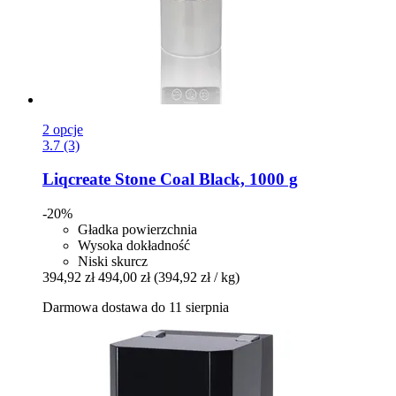
2 opcje
3.7 (3)
Liqcreate
Stone Coal Black, 1000 g
-20%
Gładka powierzchnia
Wysoka dokładność
Niski skurcz
394,92 zł
494,00 zł
(394,92 zł / kg)
Darmowa dostawa do 11 sierpnia