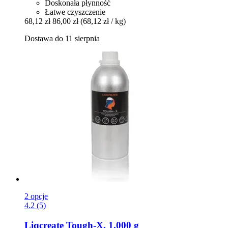
Doskonała płynność
Łatwe czyszczenie
68,12 zł
86,00 zł
(68,12 zł / kg)
Dostawa do 11 sierpnia
2 opcje
4.2 (5)
Liqcreate
Tough-​X, 1.000 g