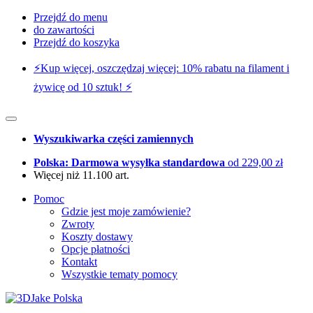
Przejdź do menu
do zawartości
Przejdź do koszyka
⚡️Kup więcej, oszczędzaj więcej: 10% rabatu na filament i
żywicę od 10 sztuk! ⚡️
Wyszukiwarka części zamiennych
Polska: Darmowa wysyłka standardowa
od 229,00 zł
Więcej niż 11.100 art.
Pomoc
Gdzie jest moje zamówienie?
Zwroty
Koszty dostawy
Opcje płatności
Kontakt
Wszystkie tematy pomocy