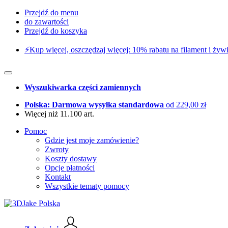
Przejdź do menu
do zawartości
Przejdź do koszyka
⚡️Kup więcej, oszczędzaj więcej: 10% rabatu na filament i żywi
Wyszukiwarka części zamiennych
Polska: Darmowa wysyłka standardowa
od 229,00 zł
Więcej niż 11.100 art.
Pomoc
Gdzie jest moje zamówienie?
Zwroty
Koszty dostawy
Opcje płatności
Kontakt
Wszystkie tematy pomocy