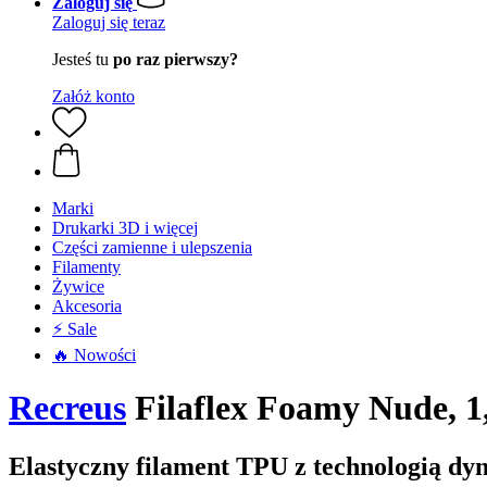
Zaloguj się
Zaloguj się teraz
Jesteś tu
po raz pierwszy?
Załóż konto
Marki
Drukarki 3D i więcej
Części zamienne i ulepszenia
Filamenty
Żywice
Akcesoria
⚡ Sale
🔥 Nowości
Recreus
Filaflex Foamy Nude, 1
Elastyczny filament TPU z technologią dy