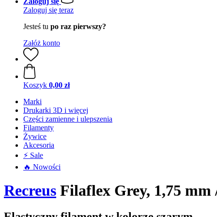
Zaloguj się
Zaloguj się teraz
Jesteś tu
po raz pierwszy?
Załóż konto
Koszyk
0,00 zł
Marki
Drukarki 3D i więcej
Części zamienne i ulepszenia
Filamenty
Żywice
Akcesoria
⚡ Sale
🔥 Nowości
Recreus
Filaflex Grey, 1,75 mm 
Elastyczny filament w kolorze szarym