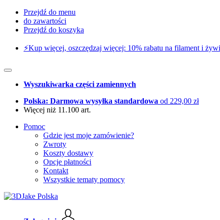
Przejdź do menu
do zawartości
Przejdź do koszyka
⚡️Kup więcej, oszczędzaj więcej: 10% rabatu na filament i żywi
Wyszukiwarka części zamiennych
Polska: Darmowa wysyłka standardowa
od 229,00 zł
Więcej niż 11.100 art.
Pomoc
Gdzie jest moje zamówienie?
Zwroty
Koszty dostawy
Opcje płatności
Kontakt
Wszystkie tematy pomocy