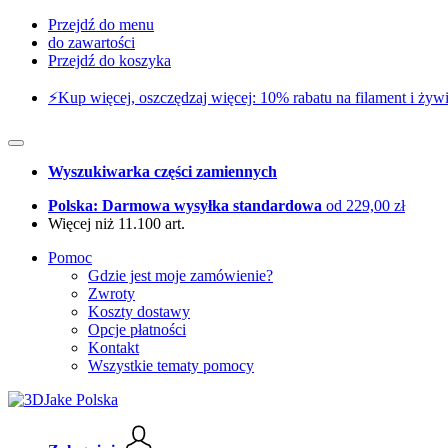
Przejdź do menu
do zawartości
Przejdź do koszyka
⚡️Kup więcej, oszczędzaj więcej: 10% rabatu na filament i żywi
Wyszukiwarka części zamiennych
Polska: Darmowa wysyłka standardowa
od 229,00 zł
Więcej niż 11.100 art.
Pomoc
Gdzie jest moje zamówienie?
Zwroty
Koszty dostawy
Opcje płatności
Kontakt
Wszystkie tematy pomocy