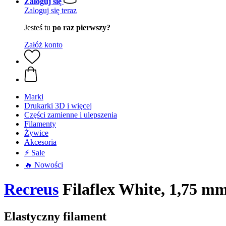
Zaloguj się
Zaloguj się teraz
Jesteś tu
po raz pierwszy?
Załóż konto
Marki
Drukarki 3D i więcej
Części zamienne i ulepszenia
Filamenty
Żywice
Akcesoria
⚡ Sale
🔥 Nowości
Recreus
Filaflex White, 1,75 mm
Elastyczny filament