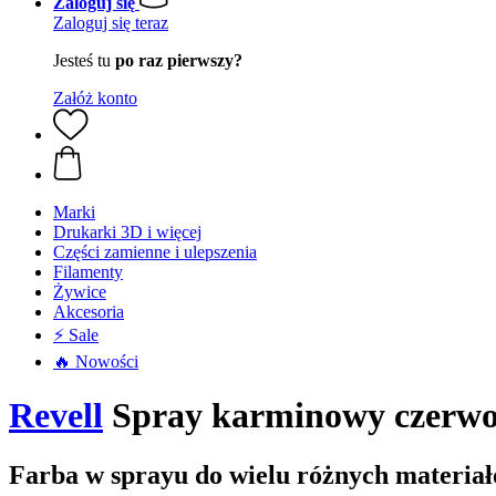
Zaloguj się
Zaloguj się teraz
Jesteś tu
po raz pierwszy?
Załóż konto
Marki
Drukarki 3D i więcej
Części zamienne i ulepszenia
Filamenty
Żywice
Akcesoria
⚡ Sale
🔥 Nowości
Revell
Spray karminowy czerwon
Farba w sprayu do wielu różnych materia