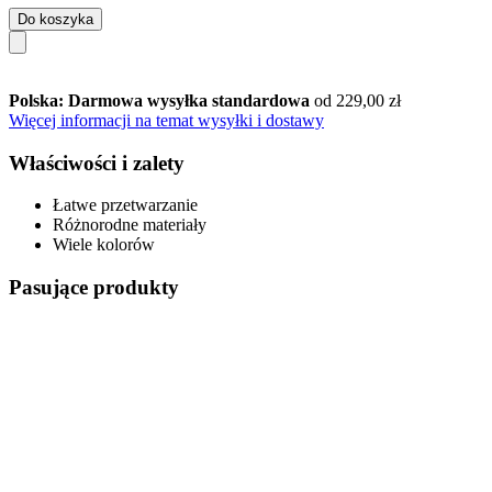
Do koszyka
Polska: Darmowa wysyłka standardowa
od 229,00 zł
Więcej informacji na temat wysyłki i dostawy
Właściwości i zalety
Łatwe przetwarzanie
Różnorodne materiały
Wiele kolorów
Pasujące produkty