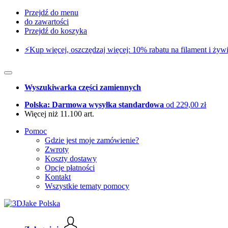
Przejdź do menu
do zawartości
Przejdź do koszyka
⚡️Kup więcej, oszczędzaj więcej: 10% rabatu na filament i żywi
Wyszukiwarka części zamiennych
Polska: Darmowa wysyłka standardowa
od 229,00 zł
Więcej niż 11.100 art.
Pomoc
Gdzie jest moje zamówienie?
Zwroty
Koszty dostawy
Opcje płatności
Kontakt
Wszystkie tematy pomocy