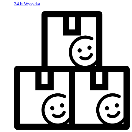
24 h
Wysyłka