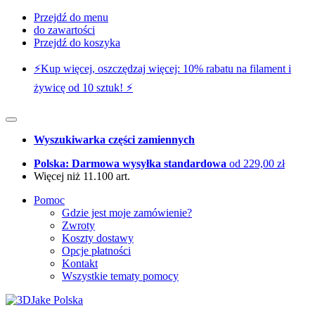
Przejdź do menu
do zawartości
Przejdź do koszyka
⚡️Kup więcej, oszczędzaj więcej: 10% rabatu na filament i
żywicę od 10 sztuk! ⚡️
Wyszukiwarka części zamiennych
Polska: Darmowa wysyłka standardowa
od 229,00 zł
Więcej niż 11.100 art.
Pomoc
Gdzie jest moje zamówienie?
Zwroty
Koszty dostawy
Opcje płatności
Kontakt
Wszystkie tematy pomocy