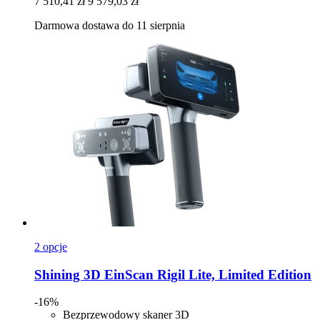
7 510,41 zł
9 579,03 zł
Darmowa dostawa do 11 sierpnia
2 opcje
Shining 3D
EinScan Rigil Lite, Limited Edition
-16%
Bezprzewodowy skaner 3D