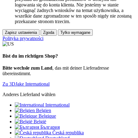
logowania się do konta klienta. Nie jesteśmy w stanie
wyciągnąć żadnych wniosków na temat użytkownika, a
wszelkie dane zgromadzone w ten sposób nigdy nie zostaną
przekazane stronom trzecim.
Zapisz ustawienia
Zgoda
Tylko wymagane
Polityka prywatności
Bist du im richtigen Shop?
Bitte wechsle zum Land
, das mit deiner Lieferadresse
übereinstimmt.
Zu 3DJake International
Anderes Lieferland wählen
International
Belgien
Belgique
België
България
Česká republika