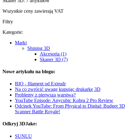
Skaner 3D: 7 artykułów
Wszystkie ceny zawierają VAT
Filtry
Kategorie:
Marki
Shining 3D
Akcesoria (1)
Skaner 3D (7)
Nowe artykułu na blogu:
BIO - filament od Extrudr
Na co zwrócić uwagę kupując drukarkę 3D
Problemy z pierwszą warstwą?
YouTube Episode: Anycubic Kobra 2 Pro Review
Odcinek YouTube: From Physical to Digital: Budget 3D
Scanner Battle Royale!
Odkryj 3DJake:
SUNLU