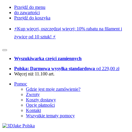
Przejdź do menu
do zawartości
Przejdź do koszyka
⚡️Kup więcej, oszczędzaj więcej: 10% rabatu na filament i
żywicę od 10 sztuk! ⚡️
Wyszukiwarka części zamiennych
Polska: Darmowa wysyłka standardowa
od 229,00 zł
Więcej niż 11.100 art.
Pomoc
Gdzie jest moje zamówienie?
Zwroty
Koszty dostawy
Opcje płatności
Kontakt
Wszystkie tematy pomocy