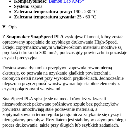
Kompatybilność:
Bambu Lab AMS*
System:
szpula
Zalecana temperatura pracy:
190 - 230 °C
Zalecana temperatura grzania:
25 - 60 °C
Opis
Z
Snapmaker SnapSpeed PLA
zyskujesz filament, który został
opracowany specjalnie do szybkiego drukowania High-Speed.
Dzięki zoptymalizowanym właściwościom materiału możliwe są
prędkości druku do 300 mm/s, podczas gdy powierzchnia pozostaje
czysta i precyzyjna.
Dostosowana dynamika przepływu zapewnia równomierną
ekstruzję, co pozwala na uzyskanie gładkich powierzchni i
drobnych detali nawet przy wysokich prędkościach. Jednocześnie
ulepszona przyczepność warstw gwarantuje stabilne elementy z
czysto połączonymi warstwami.
SnapSpeed PLA spisuje się na medal również w kwestii
niezawodności: pakowane próżniowo szpule bez pęcherzyków
powietrza umożliwiają stałe podawanie materiału, a
zoptymalizowana termoregulacja ogranicza zatykanie się dyszy i
nieregularny przepływ. Rezultatem jest stabilny w całym przebiegu
proces drukowania, także przy długich lub szybkich zadaniach.