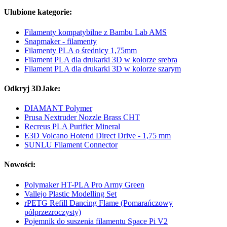
Ulubione kategorie:
Filamenty kompatybilne z Bambu Lab AMS
Snapmaker - filamenty
Filamenty PLA o średnicy 1,75mm
Filament PLA dla drukarki 3D w kolorze srebra
Filament PLA dla drukarki 3D w kolorze szarym
Odkryj 3DJake:
DIAMANT Polymer
Prusa Nextruder Nozzle Brass CHT
Recreus PLA Purifier Mineral
E3D Volcano Hotend Direct Drive - 1,75 mm
SUNLU Filament Connector
Nowości:
Polymaker HT-PLA Pro Army Green
Vallejo Plastic Modelling Set
rPETG Refill Dancing Flame (Pomarańczowy
półprzezroczysty)
Pojemnik do suszenia filamentu Space Pi V2