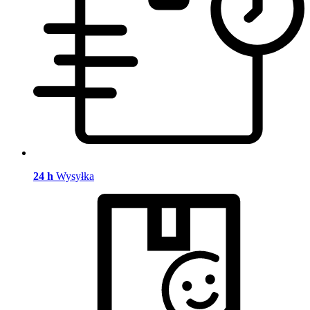
24 h
Wysyłka