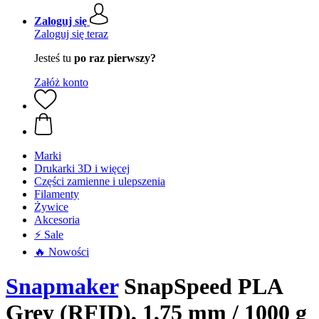
Zaloguj się
Zaloguj się teraz
Jesteś tu
po raz pierwszy?
Załóż konto
Marki
Drukarki 3D i więcej
Części zamienne i ulepszenia
Filamenty
Żywice
Akcesoria
⚡ Sale
🔥 Nowości
Snapmaker
SnapSpeed PLA
Grey (RFID), 1,75 mm / 1000 g