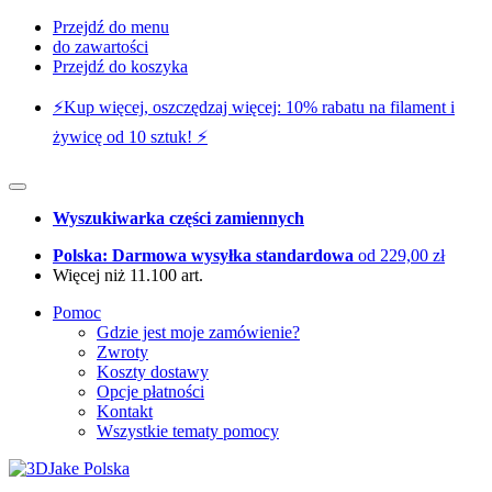
Przejdź do menu
do zawartości
Przejdź do koszyka
⚡️Kup więcej, oszczędzaj więcej: 10% rabatu na filament i
żywicę od 10 sztuk! ⚡️
Wyszukiwarka części zamiennych
Polska: Darmowa wysyłka standardowa
od 229,00 zł
Więcej niż 11.100 art.
Pomoc
Gdzie jest moje zamówienie?
Zwroty
Koszty dostawy
Opcje płatności
Kontakt
Wszystkie tematy pomocy