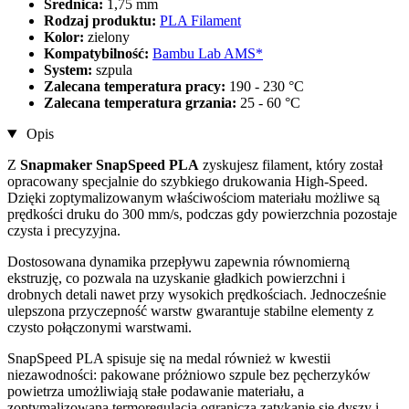
Średnica:
1,75 mm
Rodzaj produktu:
PLA Filament
Kolor:
zielony
Kompatybilność:
Bambu Lab AMS*
System:
szpula
Zalecana temperatura pracy:
190 - 230 °C
Zalecana temperatura grzania:
25 - 60 °C
Opis
Z
Snapmaker SnapSpeed PLA
zyskujesz filament, który został
opracowany specjalnie do szybkiego drukowania High-Speed.
Dzięki zoptymalizowanym właściwościom materiału możliwe są
prędkości druku do 300 mm/s, podczas gdy powierzchnia pozostaje
czysta i precyzyjna.
Dostosowana dynamika przepływu zapewnia równomierną
ekstruzję, co pozwala na uzyskanie gładkich powierzchni i
drobnych detali nawet przy wysokich prędkościach. Jednocześnie
ulepszona przyczepność warstw gwarantuje stabilne elementy z
czysto połączonymi warstwami.
SnapSpeed PLA spisuje się na medal również w kwestii
niezawodności: pakowane próżniowo szpule bez pęcherzyków
powietrza umożliwiają stałe podawanie materiału, a
zoptymalizowana termoregulacja ogranicza zatykanie się dyszy i