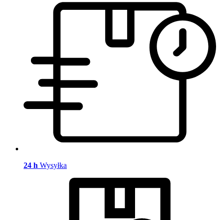
24 h
Wysyłka