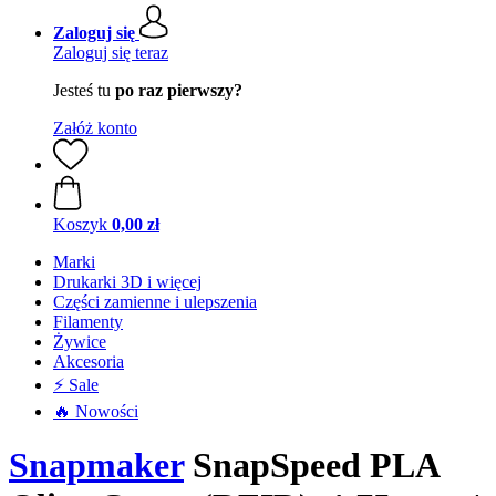
Zaloguj się
Zaloguj się teraz
Jesteś tu
po raz pierwszy?
Załóż konto
Koszyk
0,00 zł
Marki
Drukarki 3D i więcej
Części zamienne i ulepszenia
Filamenty
Żywice
Akcesoria
⚡ Sale
🔥 Nowości
Snapmaker
SnapSpeed PLA