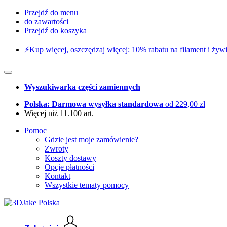
Przejdź do menu
do zawartości
Przejdź do koszyka
⚡️Kup więcej, oszczędzaj więcej: 10% rabatu na filament i żywi
Wyszukiwarka części zamiennych
Polska: Darmowa wysyłka standardowa
od 229,00 zł
Więcej niż 11.100 art.
Pomoc
Gdzie jest moje zamówienie?
Zwroty
Koszty dostawy
Opcje płatności
Kontakt
Wszystkie tematy pomocy