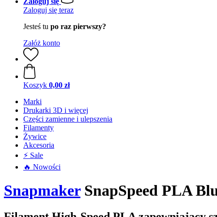
Zaloguj się
Zaloguj się teraz
Jesteś tu
po raz pierwszy?
Załóż konto
Koszyk
0,00 zł
Marki
Drukarki 3D i więcej
Części zamienne i ulepszenia
Filamenty
Żywice
Akcesoria
⚡ Sale
🔥 Nowości
Snapmaker
SnapSpeed PLA Blue
Filament High-Speed PLA zapewniający szy