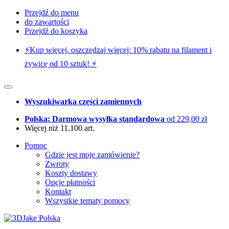
Przejdź do menu
do zawartości
Przejdź do koszyka
⚡️Kup więcej, oszczędzaj więcej: 10% rabatu na filament i
żywicę od 10 sztuk! ⚡️
Wyszukiwarka części zamiennych
Polska: Darmowa wysyłka standardowa
od 229,00 zł
Więcej niż 11.100 art.
Pomoc
Gdzie jest moje zamówienie?
Zwroty
Koszty dostawy
Opcje płatności
Kontakt
Wszystkie tematy pomocy