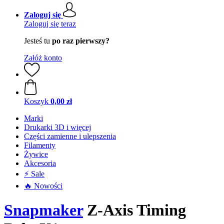
Zaloguj się
Zaloguj się teraz
Jesteś tu
po raz pierwszy?
Załóż konto
Koszyk
0,00 zł
Marki
Drukarki 3D i więcej
Części zamienne i ulepszenia
Filamenty
Żywice
Akcesoria
⚡ Sale
🔥 Nowości
Snapmaker
Z-Axis Timing