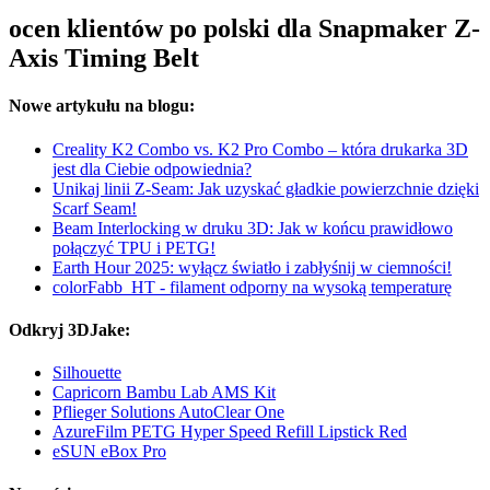
ocen klientów po polski dla Snapmaker Z-
Axis Timing Belt
Nowe artykułu na blogu:
Creality K2 Combo vs. K2 Pro Combo – która drukarka 3D
jest dla Ciebie odpowiednia?
Unikaj linii Z-Seam: Jak uzyskać gładkie powierzchnie dzięki
Scarf Seam!
Beam Interlocking w druku 3D: Jak w końcu prawidłowo
połączyć TPU i PETG!
Earth Hour 2025: wyłącz światło i zabłyśnij w ciemności!
colorFabb_HT - filament odporny na wysoką temperaturę
Odkryj 3DJake:
Silhouette
Capricorn Bambu Lab AMS Kit
Pflieger Solutions AutoClear One
AzureFilm PETG Hyper Speed Refill Lipstick Red
eSUN eBox Pro