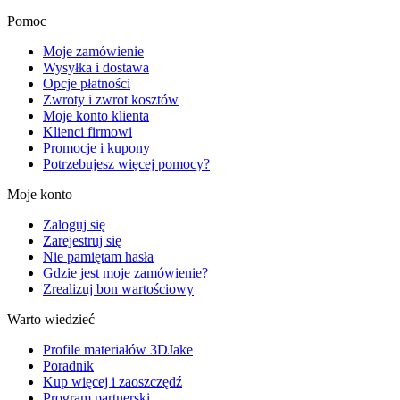
Pomoc
Moje zamówienie
Wysyłka i dostawa
Opcje płatności
Zwroty i zwrot kosztów
Moje konto klienta
Klienci firmowi
Promocje i kupony
Potrzebujesz więcej pomocy?
Moje konto
Zaloguj się
Zarejestruj się
Nie pamiętam hasła
Gdzie jest moje zamówienie?
Zrealizuj bon wartościowy
Warto wiedzieć
Profile materiałów 3DJake
Poradnik
Kup więcej i zaoszczędź
Program partnerski