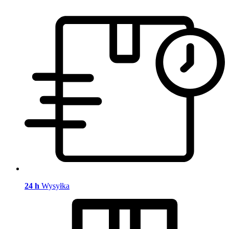
24 h
Wysyłka